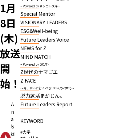
1月
~ Powered by ＃シゴトズキ~
Special Mentor
8日
VISIONARY LEADERS
ESG&Well-being
(木)
Future Leaders Voice
NEWS for Z
放送
MIND MATCH
開
~ Powered by GOAT~
Z世代のナマゴエ
始！
Z FACE
～今、会いに行くべき100人のZ世代～
脱力就活まがじん。
A
Future Leaders Report
n
a
KEYWORD
l
S
#大学
o
H
#キャリア