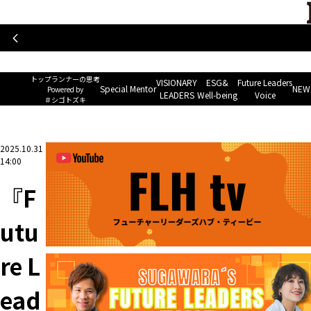
トップランナーの思考
Special Mentor
VISIONARY LEAD
~ Powered by ＃シゴトズキ~
トップランナーの思考
VISIONARY
ESG&
Future Leaders
Special Mentor
NEWS
Powered by
LEADERS
Well-being
Voice
＃シゴトズキ
ホーム
>
Future Leaders Voice
>
『Future Leaders Hub』発のラジオ番組、2026年
2025.10.31
14:00
『F
utu
re L
ead