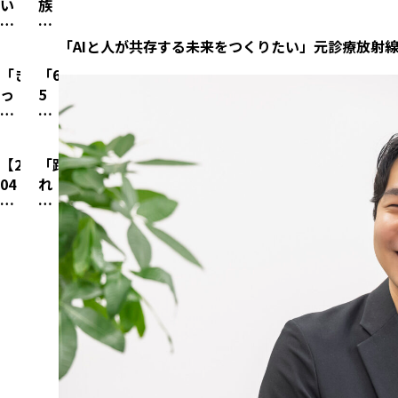
ス
の
い
族
の
守
に…
老
モ
4
後
る
大
舗
ノ
人
「AIと人が共存する未来をつくりたい」元診療放射
悔
「3
人
テ
を
で
は
代
「き
「6
の
ニ
作
月
1
目」
っ
5
趣
ス
る
14
つ
の
か
歳
味
ス
だ
万
も
覚
け
は
を
ク
け
円
な
悟。
は
ま
ハ
ー
で
生
【2
「踊
い」。
40
『メ
だ
ッ
ル
は
活…
04
れ
年
00
ジ
若
ク
が
絶
弟
0
な
商
万
ャ
手」
し
復
対
の
年
い
43
円
ー
の
て“熱
活。
に
学
問
く
億
の
デ
衝
狂
SE
売
費
題】
せ
円
赤
ビ
撃。
的
O
れ
を
日
に
の
字
ュ
建
な
と
な
払
本
何
女
か
ー
設
フ
差
い！」
う
の
を
性
ら
を
業
ァ
別
お
た
道
言
経
V
諦
界
ン”を
化
節
め
路
っ
営
字
め
を
生
で
介
に
の
て
者
回
た
救
む
実
な
進