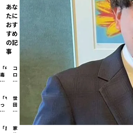
あな
たに
おす
すめ
の記
事
「中
コ
毒
ロ
プ
ナ
ロ
禍
セ
で
「や
世
ス」
10
っ
田
を
0
た
谷
ビ
人
こ
の
ジ
退
と
道
ネ
会
「良
家
へ
を