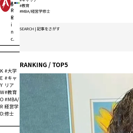
g
A
#教育
P
R
#MBA/経営学修士
R
E
i
SEARCH | 記事をさがす
n
c.
RANKING / TOP5
K
#大学
E
#キャ
Y
リア
W
#教育
O
#MBA/
R
経営学
D:
修士