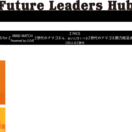
MIND M
ERS
ESG&Well-being
Future Leaders Voice
NEWS for Z
~ Powered b
Z FACE
MIND MATCH
 for Z
Z世代のナマゴエ
Z世代のナマゴエ
脱力就活
今、会いに行くべき
Powered by GOAT
1月8日(木) 放送開始！
100人のZ世代