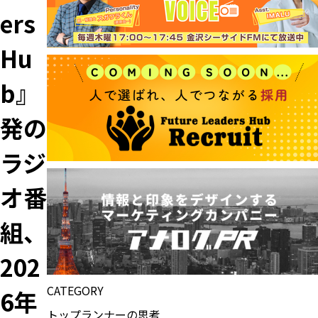
ers
Hu
b』
発の
ラジ
オ番
組、
202
CATEGORY
6年
トップランナーの思考