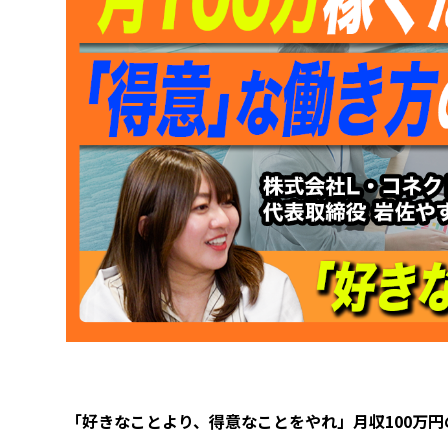
シ
に
戦
危
つ
ャ
命
略
機”
く
ツ”で
を
る
挑
懸
と
む
け
決
ホ
る
め
ワ
ワ
た
イ
ケ
理
ト
由
革
命
「好きなことより、得意なことをやれ」月収100万円