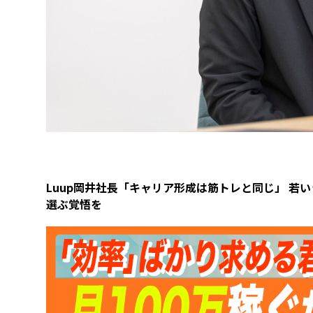
7
い
が
復
先
う
セ
現
ア
学
5%
る
人
さ
輩』
の
グ
し
イ
を
が
の？」
生
せ
の
は“大
メ
た
デ
諦
寿
と
で
た“飲
涙」
阪
ン
「選
ア
め
命
石
貫
み
創
の
ト
ば
を“世
た
に？
が
い
会”会
業
お
戦
れ
界
「貧
建
飛
て
議
65
ば
略
る
特
困
設
ん
い
の
年
ち
店
許
少
業
で
る、
衝
企
ゃ
舗
ビ
女」
社
く
た
撃
業
ん”…
の
ジ
が
長
る…
っ
の
老
ブ
ネ
経
が
そ
た
3
舗
ラ
ス”に
営
明
れ
Luup岡井社長「キャリア形成は筋トレと同じ」 
一
代
企
ン
変
者
か
で
つ
選ぶ覚悟を
目
業
ド
え
に
す“日
も“新
の
が“Q
が
戦
る
な
本
し
基
R
広
略」
プ
る
の
い
準
コ
報
ロ
ま
イ
バ
ー
キ
ダ
で
ン
レ
ド
ャ
ク
フ
エ
T
ラ
ト
ラ
界”を