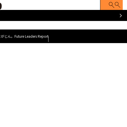
ATCH
Z FACE
Z世代のナマゴエ
脱力就活まがじ
y GOAT~
～今、会いに行くべき100人のZ世代～
まがじん。
Future Leaders Report