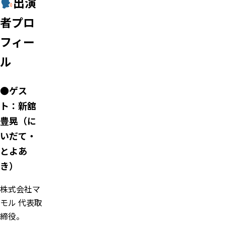
出演
者プロ
フィー
ル
●ゲス
ト：新舘
豊晃（に
いだて・
とよあ
き）
株式会社マ
モル 代表取
締役。