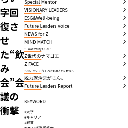
Special Mentor
字回
VISIONARY LEADERS
ESG&Well-being
復さ
Future Leaders Voice
NEWS for Z
せ
MIND MATCH
~ Powered by GOAT~
た“飲
Z世代のナマゴエ
Z FACE
み
～今、会いに行くべき100人のZ世代～
脱力就活まがじん。
会”会
Future Leaders Report
議の
KEYWORD
衝撃
#大学
#キャリア
#教育
#MBA/経営学修士