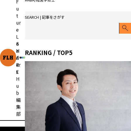
F
u
t
SEARCH | 記事をさがす
ur
e
L
e
S
a
H
RANKING / TOP5
d
A
er
R
s
E
H
u
b
編
集
部