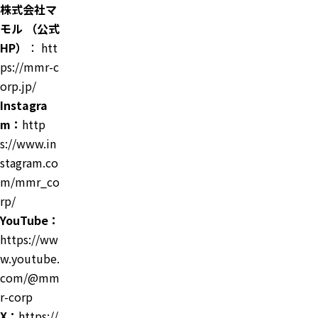
株式会社マ
モル （公式
HP）
：
htt
ps://mmr-c
orp.jp/
Instagra
m：
http
s://www.in
stagram.co
m/mmr_co
rp/
YouTube：
https://ww
w.youtube.
com/@mm
r-corp
X：
https://