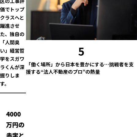
区の工事評
価でトップ
クラスへと
躍進させ
た、独自の
「人間臭
5
い」経営哲
学をスガワ
「働く場所」から日本を豊かにする…挑戦者を支
ラくんが深
援する“法人不動産のプロ”の熱量
掘りしま
す。
4000
万円の
赤字と