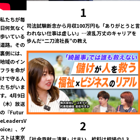
1
私たちが毎
司法試験断念から月収100万円も「ありがとうと言
日何気なく
われない仕事は虚しい」…波乱万丈のキャリアを
歩いている
歩んだ“二刀流社長”の教え
道路。その
裏側には、
地域のイン
フラを命が
けで守る人
たちがいま
す。4月9日
（木）放送
の『Futur
eLeadersV
2
oice』、ゲ
ストは東京
「社会貢献＝清貧」は古い。給料は相場の1.3