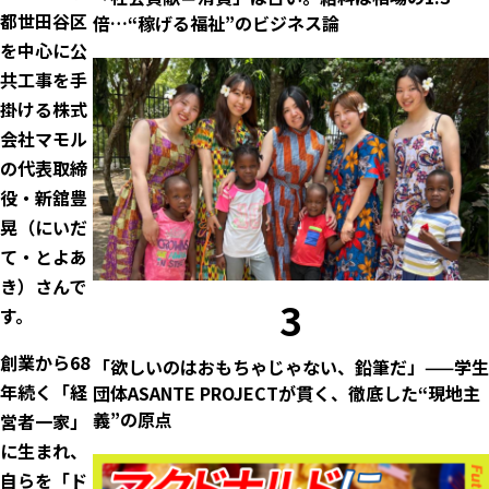
都世田谷区
倍…“稼げる福祉”のビジネス論
を中心に公
共工事を手
掛ける株式
会社マモル
の代表取締
役・新舘豊
晃（にいだ
て・とよあ
き）さんで
3
す。
創業から68
「欲しいのはおもちゃじゃない、鉛筆だ」——学生
年続く「経
団体ASANTE PROJECTが貫く、徹底した“現地主
義”の原点
営者一家」
に生まれ、
自らを「ド