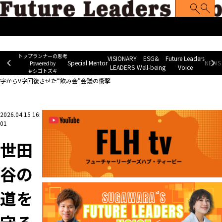
トップランナーの思考
Special Mentor
VISIONARY LEADERS
ES
~ Powered by ＃シゴトズキ~
トップランナーの思考
VISIONARY
ESG&
Future Leaders
Special Mentor
NEWS 
Powered by
LEADERS
Well-being
Voice
＃シゴトズキ
ホーム
>
Future Leaders Voice
>
世田谷の道を守る「3代目」の覚悟。4000万円の赤
字からV字回復させた“飲み会”会議の衝撃
2026.04.15 16:
01
世田
谷の
道を