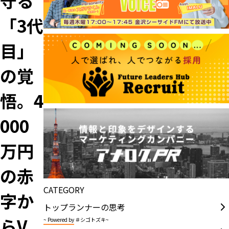
守る
「3代
目」
の覚
悟。4
000
万円
の赤
CATEGORY
字か
トップランナーの思考
らV
~ Powered by ＃シゴトズキ~