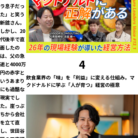
ラ息子だっ
た」と笑う
新舘さん。
しかし、20
代後半で直
面したの
は、父の急
4
逝と4000万
円の赤字と
飲食業界の「味」を「利益」に変える仕組み。マ
いうあまり
クドナルドに学ぶ「人が育つ」経営の極意
にも過酷な
現実でし
た。崖っぷ
ちから会社
を立て直
し、世田谷