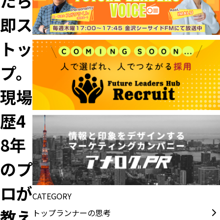
たら
即ス
トッ
プ。
現場
歴4
8年
のプ
ロが
CATEGORY
教え
トップランナーの思考