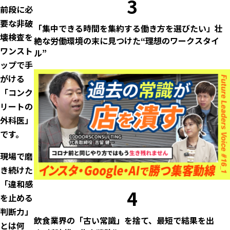
3
前段に必
要な非破
「集中できる時間を集約する働き方を選びたい」壮
壊検査を
絶な労働環境の末に見つけた“理想のワークスタイ
ワンスト
ル”
ップで手
がける
「コンク
リートの
外科医」
です。
現場で磨
き続けた
「違和感
4
を止める
判断力」
飲食業界の「古い常識」を捨て、最短で結果を出
とは何