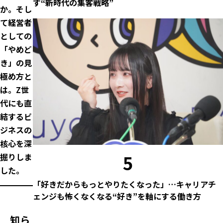
す“新時代の集客戦略”
か。そし
て経営者
としての
「やめど
き」の見
極め方と
は。Z世
代にも直
結するビ
ジネスの
核心を深
5
掘りしま
した。
「好きだからもっとやりたくなった」…キャリアチ
ェンジも怖くなくなる“好き”を軸にする働き方
知ら