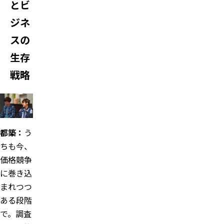
とビ
ジネ
スの
生存
戦略
都築：
う
ちも今、
価格競争
に巻き込
まれつつ
ある段階
で。調査