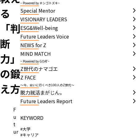
~ Powered by ＃シゴトズキ~
る
Special Mentor
VISIONARY LEADERS
「判
ESG&Well-being
Future Leaders Voice
断
NEWS for Z
MIND MATCH
力」
~ Powered by GOAT~
Z世代のナマゴエ
の鍛
Z FACE
え方
～今、会いに行くべき100人のZ世代～
脱力就活まがじん。
Future Leaders Report
F
u
KEYWORD
t
#大学
ur
#キャリア