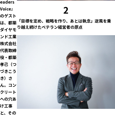
eaders
2
Voice』
のゲスト
「目標を定め、戦略を作り、あとは執念」逆風を乗
は、都築
り越え続けたベテラン経営者の原点
ダイヤモ
ンド工業
株式会社
代表取締
役・都築
孝己（つ
づきこう
き）さ
ん。コン
クリート
への穴あ
け工事
と、その