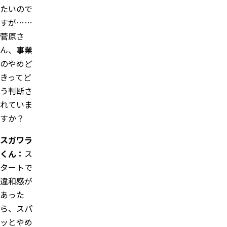
たいので
すが……
菅原さ
ん、事業
のやめど
きってど
う判断さ
れていま
すか？
スガワラ
くん：
ス
タートで
違和感が
あった
ら、スパ
ッとやめ