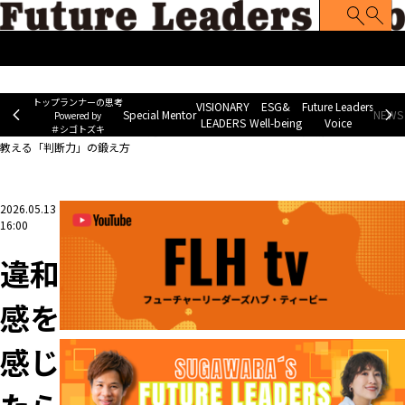
トップランナーの思考
Special Mentor
VISIONARY LEADERS
ES
~ Powered by ＃シゴトズキ~
トップランナーの思考
VISIONARY
ESG&
Future Leaders
Special Mentor
NEWS 
Powered by
LEADERS
Well-being
Voice
＃シゴトズキ
ホーム
>
Future Leaders Voice
>
違和感を感じたら即ストップ。現場歴48年のプロが
教える「判断力」の鍛え方
2026.05.13
16:00
違和
感を
感じ