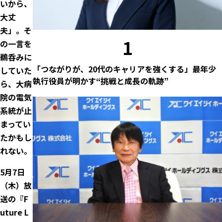
いから、
大丈
夫」。そ
1
の一言を
鵜呑みに
「つながりが、20代のキャリアを強くする」最年少
していた
執行役員が明かす“挑戦と成長の軌跡”
ら、大病
院の電気
系統が止
まってい
たかもし
れない。
5月7日
（木）放
送の『F
uture L