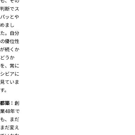
も、その
判断でス
パッとや
めまし
た。自分
の優位性
が続くか
どうか
を、常に
シビアに
見ていま
す。
都築：
創
業48年で
も、まだ
まだ変え