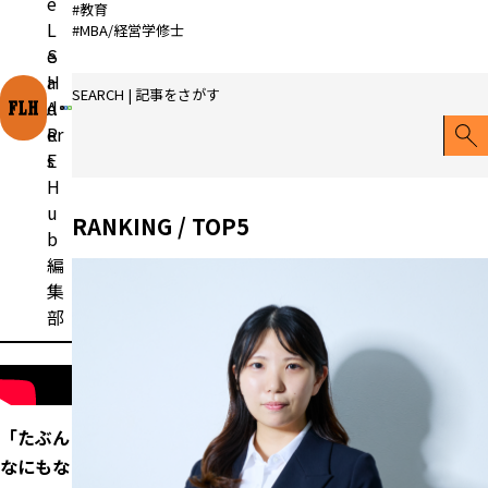
e
#教育
L
#MBA/経営学修士
e
S
a
H
SEARCH | 記事をさがす
d
A
er
R
s
E
H
u
RANKING / TOP5
b
編
集
部
「たぶん
なにもな