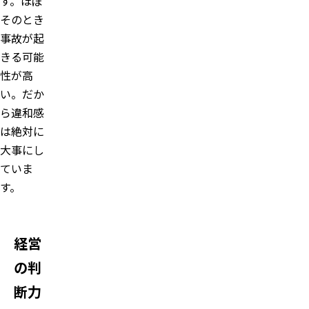
す。ほぼ
そのとき
事故が起
きる可能
性が高
い。だか
ら違和感
は絶対に
大事にし
ていま
す。
経営
の判
断力