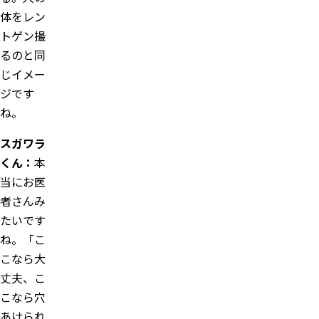
体をレン
トゲン撮
るのと同
じイメー
ジです
ね。
スガワラ
くん：
本
当にお医
者さんみ
たいです
ね。「こ
こなら大
丈夫、こ
こなら穴
あけられ