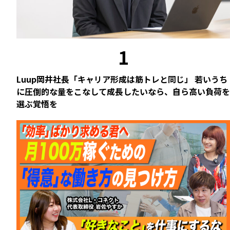
ど
マ
も
ン・
を
シ
ゼ
ョ
1
ロ
ッ
に
ク
す
後
Luup岡井社長「キャリア形成は筋トレと同じ」 若いうち
る」
に圧倒的な量をこなして成長したいなら、自ら高い負荷を
の
と
選ぶ覚悟を
再
い
建
う
と
壮
新
大
た
な
な
挑
挑
戦
戦