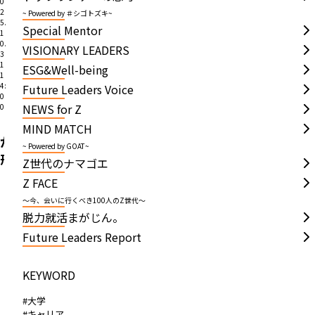
0
を
和」
2
~ Powered by ＃シゴトズキ~
5.
Special Mentor
き
を
1
0.
っ
掲
VISIONARY LEADERS
3
か
げ
1
ESG&Well-being
1
け
る
4:
Future Leaders Voice
0
に
京
NEWS for Z
0
帰
都
「船
MIND MATCH
郷…
企
が
~ Powered by GOAT~
病
業
形
Z世代のナマゴエ
を
の
に
Z FACE
乗
挑
な
～今、会いに行くべき100人のZ世代～
り
戦
る
脱力就活まがじん。
越
—
過
Future Leaders Report
え
お
程
て
金
に
KEYWORD
家
と
大
業
権
き
#大学
を
力
#キャリア