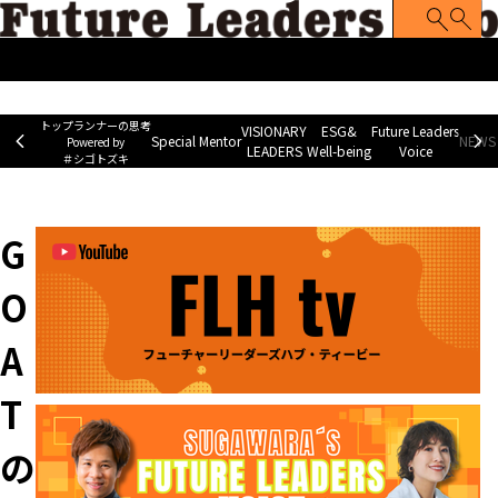
トップランナーの思考
Special Mentor
VISIONARY LEADERS
ES
~ Powered by ＃シゴトズキ~
トップランナーの思考
VISIONARY
ESG&
Future Leaders
Special Mentor
NEWS 
Powered by
LEADERS
Well-being
Voice
＃シゴトズキ
ホーム
>
GOAT の記事
G
O
A
T
の