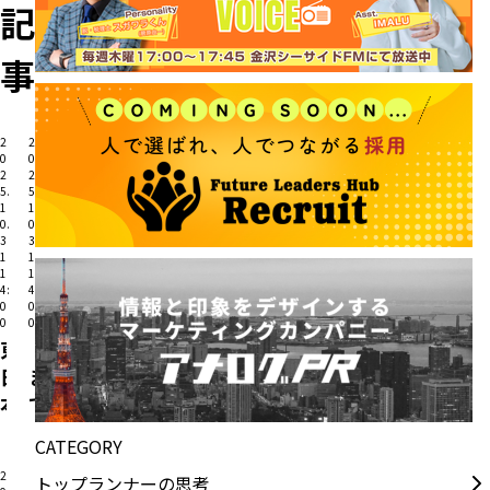
記
事
2
2
0
0
2
2
5.
5.
1
1
0.
0.
3
3
1
1
1
1
4:
4:
0
0
0
0
東
「ご
日
ま
本
で
大
世
CATEGORY
震
界
2
トップランナーの思考
災
平