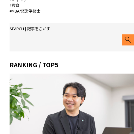
な
#教育
継
に
や
#MBA/経営学修士
い
縛
り
だ
ら
が
経
れ
SEARCH | 記事をさがす
い」
営
な
造
者
い
船
の
経
会
「世
営
社
RANKING / TOP5
界
哲
ト
中
学
ッ
の
プ
魚
が
ぎ
明
ら
か
い
す
な
リ
子
ー