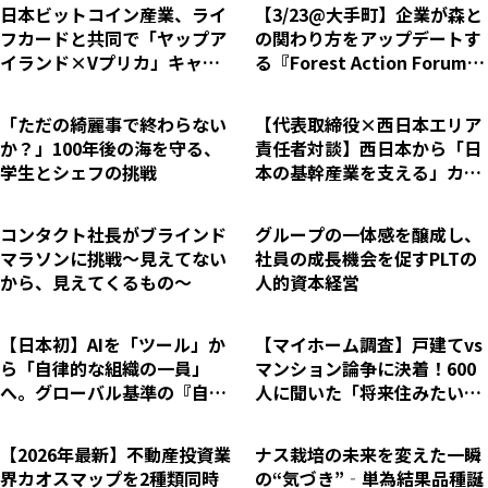
日本ビットコイン産業、ライ
【3/23@大手町】企業が森と
フカードと共同で「ヤップア
の関わり方をアップデートす
イランド×Vプリカ」キャン
る『Forest Action Forum 2
ペーンを開始
026』開催～CSRのその先
へ。「学ぶ」「知る」「繋が
「ただの綺麗事で終わらない
【代表取締役×西日本エリア
る」実践の場～
か？」100年後の海を守る、
責任者対談】西日本から「日
学生とシェフの挑戦
本の基幹産業を支える」カク
ナルの挑戦。「現場起点」の
採用戦略。
コンタクト社長がブラインド
グループの一体感を醸成し、
マラソンに挑戦～見えてない
社員の成長機会を促すPLTの
から、見えてくるもの～
人的資本経営
【日本初】AIを「ツール」か
【マイホーム調査】戸建てvs
ら「自律的な組織の一員」
マンション論争に決着！600
へ。グローバル基準の『自律
人に聞いた「将来住みたいの
型AI組織変革（エージェンテ
は戸建て？マンション？」戸
ィックAI）ブートキャンプ』
建てが64.5%で圧勝
【2026年最新】不動産投資業
ナス栽培の未来を変えた一瞬
3月開催
界カオスマップを2種類同時
の“気づき”‐単為結果品種誕