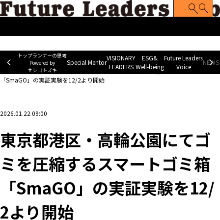
トップランナーの思考
Special Mentor
VISIONARY LEADERS
ES
~ Powered by ＃シゴトズキ~
トップランナーの思考
VISIONARY
ESG&
Future Leaders
Special Mentor
NEWS 
Powered by
LEADERS
Well-being
Voice
＃シゴトズキ
ホーム
>
企業ニュース
>
東京都港区・高輪公園にてゴミを圧縮するスマートゴミ箱
「SmaGO」の実証実験を12/2より開始
2026.01.22 09:00
東京都港区・高輪公園にてゴ
ミを圧縮するスマートゴミ箱
「SmaGO」の実証実験を12/
2より開始