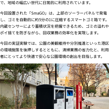
で、地域の幅広い世代に日常的に利用されています。
今回設置された「SmaGO」は、上部のソーラーパネルで発電
し、ゴミを自動的に約5分の1に圧縮するスマートゴミ箱です。
内蔵センサーにより蓄積状況を把握できるため、ゴミの溢れや
ポイ捨てを防ぎながら、回収業務の効率化を実現します。
今回の実証実験では、公園の美観維持や分別推進といった港区
の環境施策を後押しするとともに、清掃業務の省力化と、利用
者にとってより快適で安心な公園環境の創出を目指します。