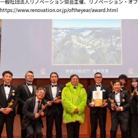
一般社団法人リノベーション協会主催、リノベーション・オブ・
https://www.renovation.or.jp/oftheyear/award.html