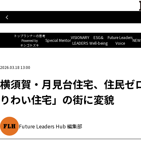
トップランナーの思考
Special Mentor
VISIONARY LEAD
~ Powered by ＃シゴトズキ~
トップランナーの思考
VISIONARY
ESG&
Future Leaders
Special Mentor
NEWS
Powered by
LEADERS
Well-being
Voice
＃シゴトズキ
ホーム
>
企業ニュース
>
横須賀・月見台住宅、住民ゼロから入居率93％以上の「な
2026.03.18 13:00
横須賀・月見台住宅、住民ゼロ
りわい住宅」の街に変貌
Future Leaders Hub 編集部