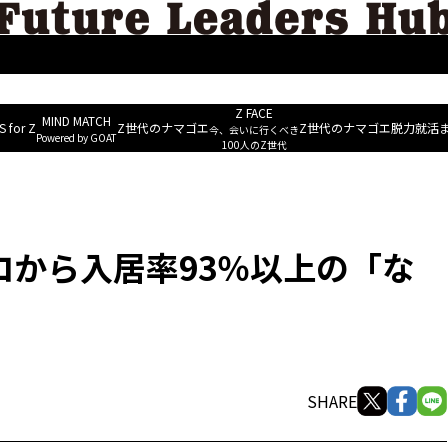
MIND M
ERS
ESG&Well-being
Future Leaders Voice
NEWS for Z
~ Powered b
Z FACE
MIND MATCH
 for Z
Z世代のナマゴエ
Z世代のナマゴエ
脱力就活
今、会いに行くべき
Powered by GOAT
りわい住宅」の街に変貌
100人のZ世代
から入居率93％以上の「な
SHARE