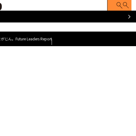
ATCH
Z FACE
Z世代のナマゴエ
脱力就活まがじ
y GOAT~
～今、会いに行くべき100人のZ世代～
まがじん。
Future Leaders Report