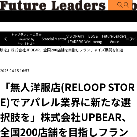
トップランナーの思考
Special Mentor
VISIONARY LEADERS
ES
~ Powered by ＃シゴトズキ~
トップランナーの思考
VISIONARY
ESG&
Future Leaders
Special Mentor
NEWS 
Powered by
LEADERS
Well-being
Voice
＃シゴトズキ
ホーム
>
企業ニュース
>
「無人洋服店(RELOOP STORE)でアパレル業界に新たな選択
肢を」株式会社UPBEAR、全国200店舗を目指しフランチャイズ展開を加速
2026.04.15 16:57
「無人洋服店(RELOOP STOR
E)でアパレル業界に新たな選
択肢を」株式会社UPBEAR、
全国200店舗を目指しフラン