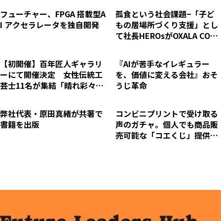
フューチャー、FPGA 搭載型A
孤食という社会課題−「子ど
I アクセラレータを独自開発
もの居場所づくり支援」とし
て社長HEROsがOXALA COM
MUNITY PARKへお米を寄付
【初開催】百年匠人ギャラリ
『AIが苦手なイレギュラー
ーにて開催決定 女性伝統工
を、価値に変える会社』おそ
芸士11名が集結「晴れ彩々展
うじ革命
2026 ～東京・福岡～」
弊社代表・原田真緒が共著で
コンビニプリントで受け取る
書籍を出版
声のガチャ。個人でも商品販
売可能な「コエくじ」提供開
始