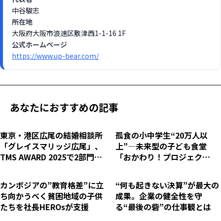
中谷駿志
所在地
大阪府大阪市浪速区敷津西1-1-16 1F
公式ホームページ
https://www.up-bear.com/
あなたにおすすめの記事
東京・港区広尾の結婚相談所
孤食の小中学生“20万人以
「グレイスマリッジ広尾」、
上”―未来型の子ども食堂
TMS AWARD 2025で2部門受
「おかわり！プロジェク
賞
ト」”あったかギブハブ食
堂”へ社長HEROsからお米50
カンボジアの”教育格差”に立
“何も起きない決算”が最大の
kgを寄付
ち向かうべく貧困地域の子供
成果。企業の健全性を守
たちを社長HEROsが支援
る“最後の砦”の仕事観とは