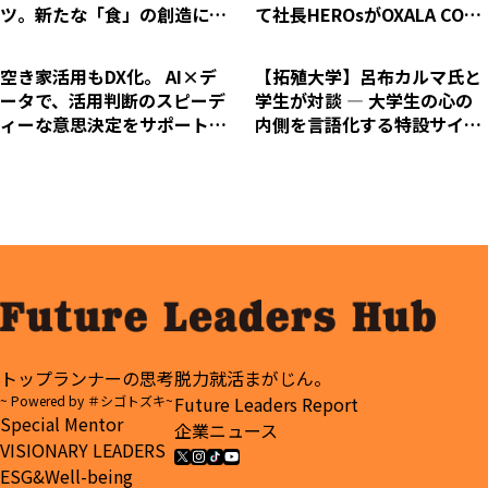
ツ。新たな「食」の創造に向
て社長HEROsがOXALA COM
けた終わりなき挑戦
MUNITY PARKへお米を寄付
空き家活用もDX化。 AI×デ
【拓殖大学】呂布カルマ氏と
ータで、活用判断のスピーデ
学生が対談 ― 大学生の心の
ィーな意思決定をサポートす
内側を言語化する特設サイト
る「AKIYA Revolution」始
「コトバで拓け、キミの世
動
界」がオープン
トップランナーの思考
脱力就活まがじん。
~ Powered by ＃シゴトズキ~
Future Leaders Report
Special Mentor
企業ニュース
VISIONARY LEADERS
ESG&Well-being