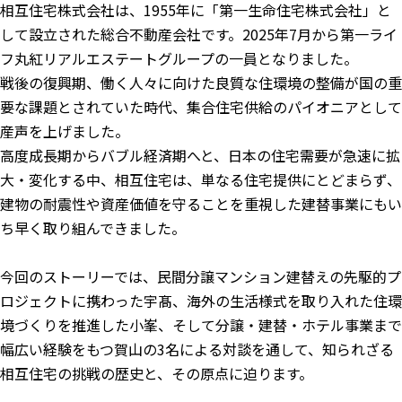
相互住宅株式会社は、1955年に「第一生命住宅株式会社」と
して設立された総合不動産会社です。2025年7月から第一ライ
フ丸紅リアルエステートグループの一員となりました。
戦後の復興期、働く人々に向けた良質な住環境の整備が国の重
要な課題とされていた時代、集合住宅供給のパイオニアとして
産声を上げました。
高度成長期からバブル経済期へと、日本の住宅需要が急速に拡
大・変化する中、相互住宅は、単なる住宅提供にとどまらず、
建物の耐震性や資産価値を守ることを重視した建替事業にもい
ち早く取り組んできました。
今回のストーリーでは、民間分譲マンション建替えの先駆的プ
ロジェクトに携わった宇髙、海外の生活様式を取り入れた住環
境づくりを推進した小峯、そして分譲・建替・ホテル事業まで
幅広い経験をもつ賀山の3名による対談を通して、知られざる
相互住宅の挑戦の歴史と、その原点に迫ります。