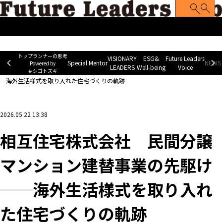
トップランナーの思考
Special Mentor
VISIONARY LEADERS
ES
~ Powered by ＃シゴトズキ~
トップランナーの思考
VISIONARY
ESG&
Future Leaders
Special Mentor
NEWS 
Powered by
LEADERS
Well-being
Voice
＃シゴトズキ
ホーム
>
企業ニュース
>
相互住宅株式会社 民間分譲マンション建替事業の先駆け─
─海外生活様式を取り入れた住宅づくりの軌跡
2026.05.22 13:38
相互住宅株式会社 民間分譲
マンション建替事業の先駆け
──海外生活様式を取り入れ
た住宅づくりの軌跡