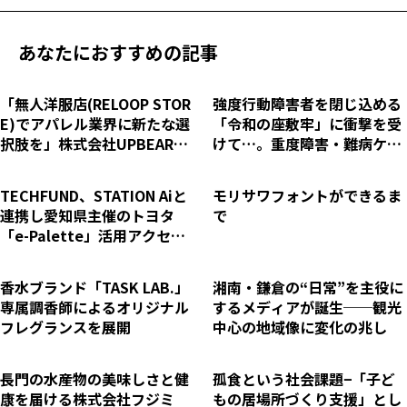
あなたにおすすめの記事
「無人洋服店(RELOOP STOR
強度行動障害者を閉じ込める
E)でアパレル業界に新たな選
「令和の座敷牢」に衝撃を受
択肢を」株式会社UPBEAR、
けて…。重度障害・難病ケア
全国200店舗を目指しフラン
のユースタイルが日中サービ
チャイズ展開を加速
ス支援型グループホームの開
TECHFUND、STATION Aiと
モリサワフォントができるま
設ラッシュを続ける理由と
連携し愛知県主催のトヨタ
で
は。
「e-Palette」活用アクセラ
レーションプログラムを支援
香水ブランド「TASK LAB.」
湘南・鎌倉の“日常”を主役に
専属調香師によるオリジナル
するメディアが誕生──観光
フレグランスを展開
中心の地域像に変化の兆し
長門の水産物の美味しさと健
孤食という社会課題−「子ど
康を届ける株式会社フジミ
もの居場所づくり支援」とし