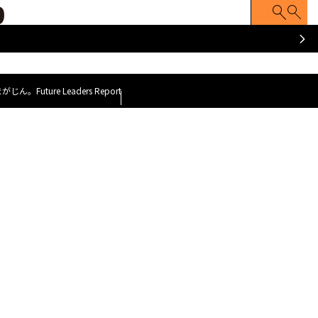
ATCH
Z FACE
Z世代のナマゴエ
脱力就活まがじ
y GOAT~
～今、会いに行くべき100人のZ世代～
まがじん。
Future Leaders Report