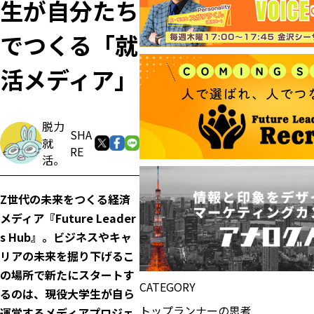
生が自分たち
でつくる「就
活メディア」
脱力
SHA
就
RE
活。
Z世代の未来をつくる経済
メディア『Future Leader
s Hub』。ビジネスやキャ
リアの未来を掘り下げるこ
の場所で新たにスタートす
CATEGORY
るのは、現役大学生が自ら
トップランナーの思考
運営するメディアプロジェ