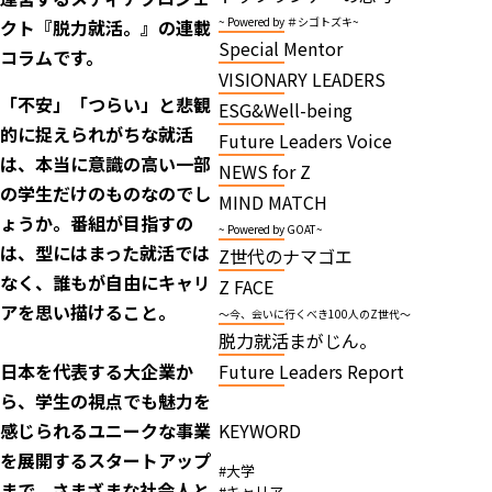
~ Powered by ＃シゴトズキ~
クト『脱力就活。』の連載
Special Mentor
コラムです。
VISIONARY LEADERS
「不安」「つらい」と悲観
ESG&Well-being
的に捉えられがちな就活
Future Leaders Voice
は、本当に意識の高い一部
NEWS for Z
の学生だけのものなのでし
MIND MATCH
ょうか。番組が目指すの
~ Powered by GOAT~
は、型にはまった就活では
Z世代のナマゴエ
なく、誰もが自由にキャリ
Z FACE
アを思い描けること。
～今、会いに行くべき100人のZ世代～
脱力就活まがじん。
日本を代表する大企業か
Future Leaders Report
ら、学生の視点でも魅力を
感じられるユニークな事業
KEYWORD
を展開するスタートアップ
#大学
まで。さまざまな社会人と
#キャリア