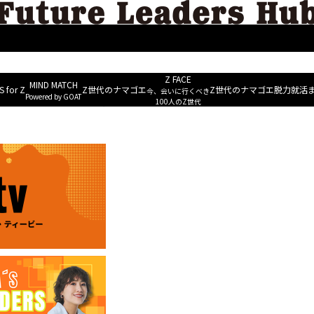
MIND M
ERS
ESG&Well-being
Future Leaders Voice
NEWS for Z
~ Powered b
Z FACE
MIND MATCH
 for Z
Z世代のナマゴエ
Z世代のナマゴエ
脱力就活
今、会いに行くべき
Powered by GOAT
生が自分たちでつくる「就活メディア」
100人のZ世代