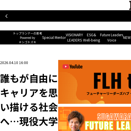
トップランナーの思考
Special Mentor
VISIONARY LEAD
~ Powered by ＃シゴトズキ~
トップランナーの思考
VISIONARY
ESG&
Future Leaders
Special Mentor
NEWS
Powered by
LEADERS
Well-being
Voice
＃シゴトズキ
ホーム
>
脱力就活まがじん。
>
誰もが自由にキャリアを思い描ける社会へ…現役大学
2026.04.10 16:00
誰もが自由に
キャリアを思
い描ける社会
へ…現役大学