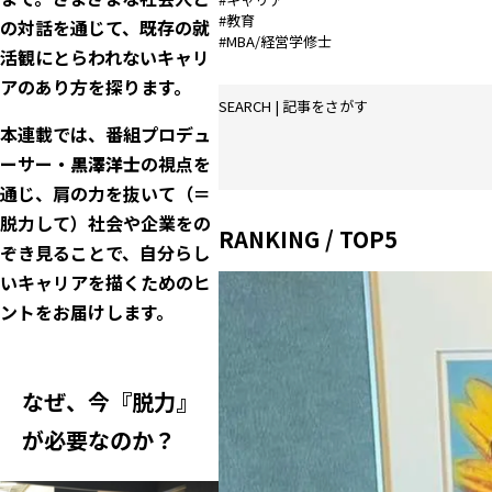
#教育
の対話を通じて、既存の就
#MBA/経営学修士
活観にとらわれないキャリ
アのあり方を探ります。
SEARCH | 記事をさがす
本連載では、番組プロデュ
ーサー・
黒澤洋士
の視点を
通じ、肩の力を抜いて（＝
脱力して）社会や企業をの
RANKING / TOP5
ぞき見ることで、自分らし
いキャリアを描くためのヒ
ントをお届けします。
なぜ、今『脱力』
が必要なのか？