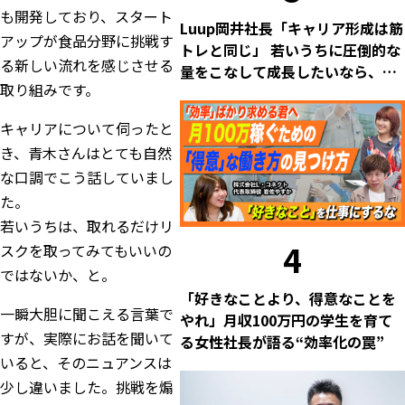
も開発しており、スタート
Luup岡井社長「キャリア形成は筋
アップが食品分野に挑戦す
トレと同じ」 若いうちに圧倒的な
る新しい流れを感じさせる
量をこなして成長したいなら、自
取り組みです。
ら高い負荷を選ぶ覚悟を
キャリアについて伺ったと
き、青木さんはとても自然
な口調でこう話していまし
た。
若いうちは、取れるだけリ
4
スクを取ってみてもいいの
ではないか、と。
「好きなことより、得意なことを
一瞬大胆に聞こえる言葉で
やれ」月収100万円の学生を育て
すが、実際にお話を聞いて
る女性社長が語る“効率化の罠”
いると、そのニュアンスは
少し違いました。挑戦を煽