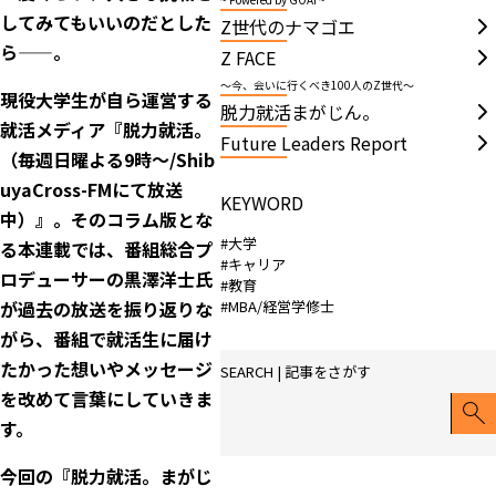
してみてもいいのだとした
Z世代のナマゴエ
ら——。
Z FACE
～今、会いに行くべき100人のZ世代～
現役大学生が自ら運営する
脱力就活まがじん。
就活メディア『脱力就活。
Future Leaders Report
（毎週日曜よる9時〜/Shib
uyaCross-FMにて放送
KEYWORD
中）』。そのコラム版とな
#大学
る本連載では、番組総合プ
#キャリア
ロデューサーの黒澤洋士氏
#教育
#MBA/経営学修士
が過去の放送を振り返りな
がら、番組で就活生に届け
たかった想いやメッセージ
SEARCH | 記事をさがす
を改めて言葉にしていきま
す。
今回の『脱力就活。まがじ