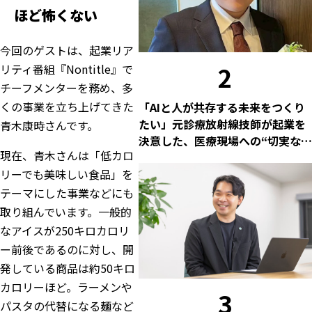
ほど怖くない
今回のゲストは、起業リア
2
リティ番組『Nontitle』で
チーフメンターを務め、多
くの事業を立ち上げてきた
「AIと人が共存する未来をつくり
たい」元診療放射線技師が起業を
青木康時さんです。
決意した、医療現場への“切実な問
現在、青木さんは「低カロ
題意識”
リーでも美味しい食品」を
テーマにした事業などにも
取り組んでいます。一般的
なアイスが250キロカロリ
ー前後であるのに対し、開
発している商品は約50キロ
カロリーほど。ラーメンや
3
パスタの代替になる麺など