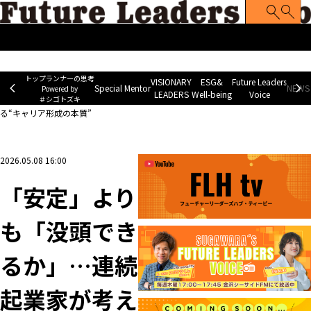
トップランナーの思考
Special Mentor
VISIONARY LEADERS
ES
~ Powered by ＃シゴトズキ~
トップランナーの思考
VISIONARY
ESG&
Future Leaders
Special Mentor
NEWS 
Powered by
LEADERS
Well-being
Voice
＃シゴトズキ
ホーム
>
脱力就活まがじん。
>
「安定」よりも「没頭できるか」…連続起業家が考え
る“キャリア形成の本質”
2026.05.08 16:00
「安定」より
も「没頭でき
るか」…連続
起業家が考え