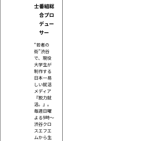
士
番組総
合プロ
デュー
サー
“若者の
街”渋谷
で、現役
大学生が
制作する
日本一易
しい就活
メディア
『脱力就
活。』。
毎週日曜
よる9時～
渋谷クロ
スエフエ
ムから生