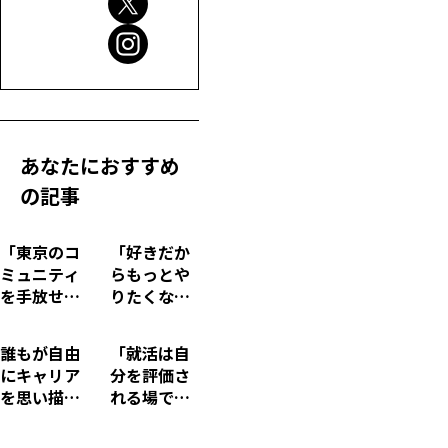
あなたにおすすめ
の記事
「東京のコ
「好きだか
ミュニティ
らもっとや
を手放せな
りたくなっ
い」若者た
た」…キャ
ちへ…話題
リアチェン
誰もが自由
「就活は自
のテーマパ
ジも怖くな
にキャリア
分を評価さ
ークで23歳
くなる“好
を思い描け
れる場では
女性が見つ
き”を軸にす
る社会へ…
ない」星野
けた“働く意
る働き方
現役大学生
リゾート人