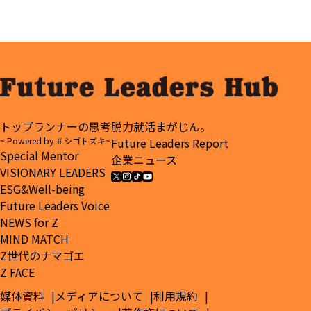
味”
が自分たち
事担当が語
でつくる
る”自分に合
「就活メデ
う会社を探
ィア」
す旅”の始め
方
トップランナーの思考
脱力就活まがじん。
~ Powered by ＃シゴトズキ~
Future Leaders Report
Special Mentor
企業ニュース
VISIONARY LEADERS
ESG&Well-being
Future Leaders Voice
NEWS for Z
MIND MATCH
Z世代のナマゴエ
Z FACE
媒体資料
メディアについて
利用規約