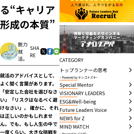
る“キャリア
形成の本質”
脱力
SHA
就
RE
活。
CATEGORY
トップランナーの思考
就活のアドバイスとして、
~ Powered by ＃シゴトズキ~
よく聞く言葉があります。
Special Mentor
「安定した会社を選びなさ
VISIONARY LEADERS
い」「リスクはなるべく避
ESG&Well-being
けなさい」。 確かに、それ
Future Leaders Voice
は正しいのかもしれませ
NEWS for Z
ん。でも、もし人生の中で
MIND MATCH
一度くらい、大きな挑戦を
~ Powered by GOAT~