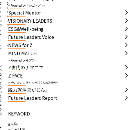
3
3
~ Powered by ＃シゴトズキ~
1
1
Special Mentor
1
1
4:
4:
VISIONARY LEADERS
0
0
0
0
ESG&Well-being
東
「ご
Future Leaders Voice
日
ま
NEWS for Z
本
で
MIND MATCH
大
世
震
界
~ Powered by GOAT~
2
Z世代のナマゴエ
災
平
0
を
和」
Z FACE
2
5.
き
を
～今、会いに行くべき100人のZ世代～
1
0.
脱力就活まがじん。
っ
掲
3
か
げ
1
Future Leaders Report
1
け
る
4:
0
に
京
KEYWORD
0
帰
都
「船
#大学
郷…
企
が
#キャリア