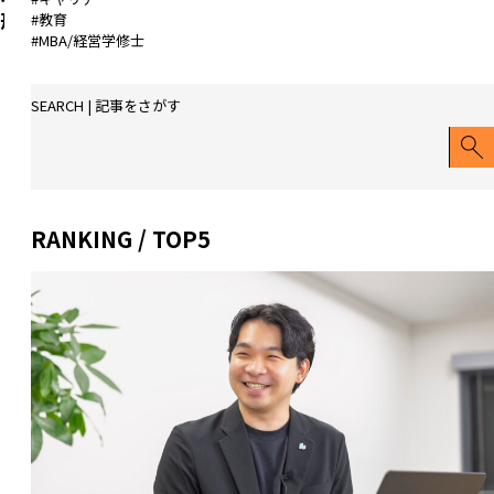
病
業
形
#教育
を
の
#MBA/経営学修士
に
乗
挑
な
り
戦
る
SEARCH | 記事をさがす
越
—
過
え
お
程
て
金
に
家
と
大
業
権
RANKING / TOP5
き
を
力
な
継
に
や
い
縛
り
だ
ら
が
経
れ
い」
営
な
造
者
い
船
の
経
会
「世
営
社