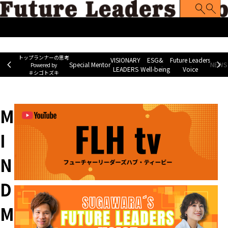
トップランナーの思考
Special Mentor
VISIONARY LEADERS
ES
~ Powered by ＃シゴトズキ~
トップランナーの思考
VISIONARY
ESG&
Future Leaders
Special Mentor
NEWS 
Powered by
LEADERS
Well-being
Voice
＃シゴトズキ
ホーム
>
MIND MATCH
M
I
N
D
M