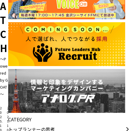
A
T
C
H
～P
owe
red
by G
OAT
～
2
2
0
0
2
2
CATEGORY
5.
5.
1
1
トップランナーの思考
0.
0.