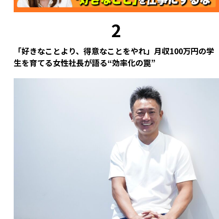
い
建
う
と
2
壮
新
大
た
「好きなことより、得意なことをやれ」月収100万円の学
な
な
生を育てる女性社長が語る“効率化の罠”
挑
挑
戦
戦