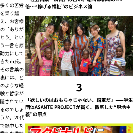
多くの苦労
倍…“稼げる福祉”のビジネス論
を乗り越
え、お客様
の「ありが
とう」とい
う一言を原
動力にして
きた市氏。
その言葉の
裏には、ど
3
のような経
験と哲学が
「欲しいのはおもちゃじゃない、鉛筆だ」——学生
隠されてい
団体ASANTE PROJECTが貫く、徹底した“現地主
るのでしょ
義”の原点
うか。20代
で熱中した