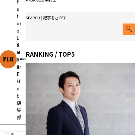
F
u
t
SEARCH | 記事をさがす
ur
e
L
e
S
a
H
RANKING / TOP5
d
A
er
R
s
E
H
u
b
編
集
部