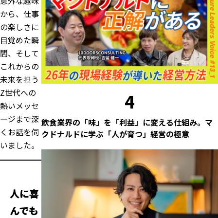
意外な趣味
から、仕事
の楽しさに
目覚めた瞬
間、そして
これからの
未来を担う
Z世代への
4
熱いメッセ
ージまで深
飲食業界の「味」を「利益」に変える仕組み。マ
くお話を伺
クドナルドに学ぶ「人が育つ」経営の極意
いました。
人に喜
んでも