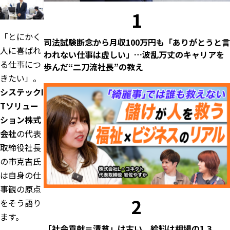
1
「とにかく
司法試験断念から月収100万円も「ありがとうと言
人に喜ばれ
われない仕事は虚しい」…波乱万丈のキャリアを
る仕事につ
歩んだ“二刀流社長”の教え
きたい」。
システックI
Tソリュー
ション株式
会社
の代表
取締役社長
の市克吉氏
は自身の仕
事観の原点
2
をそう語り
ます。
「社会貢献＝清貧」は古い。給料は相場の1.3