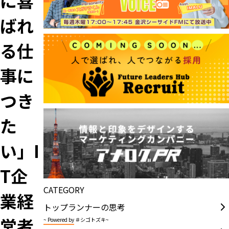
に喜
ばれ
る仕
事に
つき
た
い」I
T企
CATEGORY
業経
トップランナーの思考
営者
~ Powered by ＃シゴトズキ~