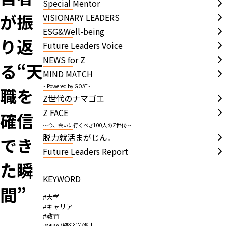
Special Mentor
が振
VISIONARY LEADERS
ESG&Well-being
り返
Future Leaders Voice
NEWS for Z
る“天
MIND MATCH
~ Powered by GOAT~
職を
Z世代のナマゴエ
Z FACE
確信
～今、会いに行くべき100人のZ世代～
脱力就活まがじん。
でき
Future Leaders Report
た瞬
KEYWORD
間”
#大学
#キャリア
#教育
#MBA/経営学修士