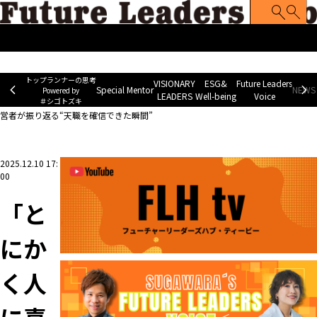
トップランナーの思考
Special Mentor
VISIONARY LEADERS
ES
~ Powered by ＃シゴトズキ~
トップランナーの思考
VISIONARY
ESG&
Future Leaders
Special Mentor
NEWS 
Powered by
LEADERS
Well-being
Voice
＃シゴトズキ
ホーム
>
VISIONARY LEADERS
>
「とにかく人に喜ばれる仕事につきたい」IT企業経
営者が振り返る“天職を確信できた瞬間”
2025.12.10 17:
00
「と
にか
く人