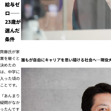
給与ゼ
ロ——
23歳が
選んだ
条件
齊藤氏が家
業を継ぐと
誰もが自由にキャリアを思い描ける社会へ…現役
決めたの
は、中学に
入った頃の
ことです。
「あんまり
疑問がなか
ったんです