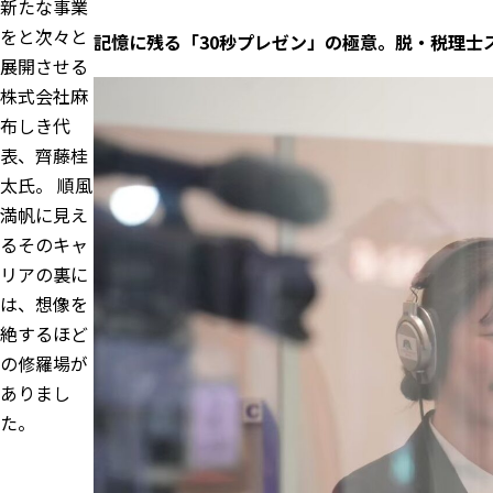
新たな事業
をと次々と
記憶に残る「30秒プレゼン」の極意。脱・税理士
展開させる
株式会社麻
布しき
代
表、齊藤桂
太氏。 順風
満帆に見え
るそのキャ
リアの裏に
は、想像を
絶するほど
の修羅場が
ありまし
た。