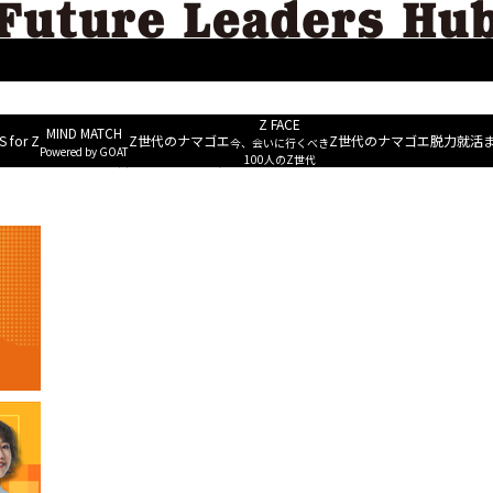
MIND M
ERS
ESG&Well-being
Future Leaders Voice
NEWS for Z
~ Powered b
Z FACE
MIND MATCH
 for Z
Z世代のナマゴエ
Z世代のナマゴエ
脱力就活
今、会いに行くべき
Powered by GOAT
の負債を背負った鰻店経営者が描く“終身雇用”の将来設計
100人のZ世代