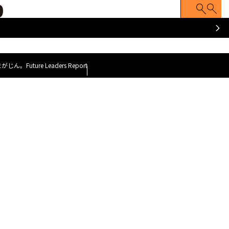
ATCH
Z FACE
Z世代のナマゴエ
脱力就活まがじ
y GOAT~
～今、会いに行くべき100人のZ世代～
まがじん。
Future Leaders Report