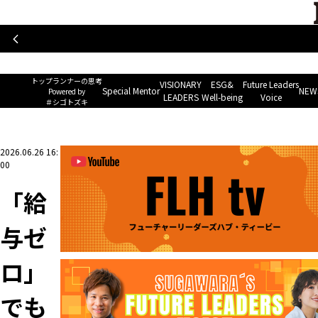
トップランナーの思考
Special Mentor
VISIONARY LEAD
~ Powered by ＃シゴトズキ~
トップランナーの思考
VISIONARY
ESG&
Future Leaders
Special Mentor
NEWS
Powered by
LEADERS
Well-being
Voice
＃シゴトズキ
ホーム
>
VISIONARY LEADERS
>
「給与ゼロ」でも諦めない──23歳で4000万円
2026.06.26 16:
00
「給
与ゼ
ロ」
でも