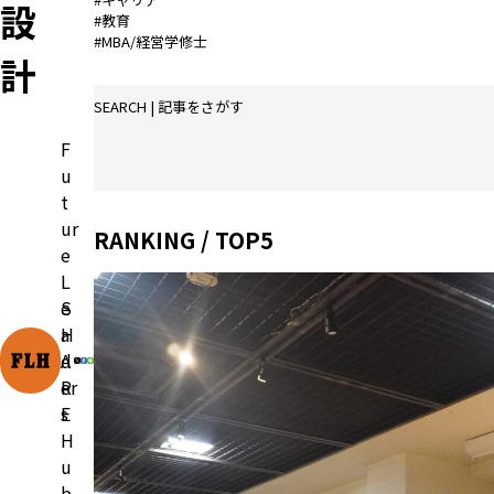
設
#教育
#MBA/経営学修士
計
SEARCH | 記事をさがす
F
u
t
ur
RANKING / TOP5
e
L
e
S
a
H
d
A
er
R
s
E
H
u
b