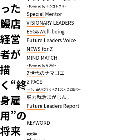
った
~ Powered by ＃シゴトズキ~
Special Mentor
鰻店
VISIONARY LEADERS
ESG&Well-being
経営
Future Leaders Voice
NEWS for Z
者が
MIND MATCH
描
~ Powered by GOAT~
Z世代のナマゴエ
く“終
Z FACE
～今、会いに行くべき100人のZ世代～
身雇
脱力就活まがじん。
Future Leaders Report
用”の
KEYWORD
将来
#大学
#キャリア