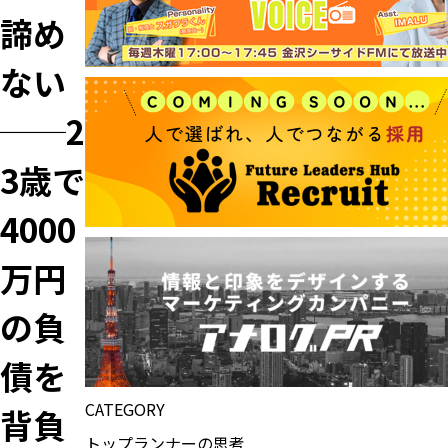
諦め
ない
──2
3歳で
4000
万円
の負
債を
CATEGORY
背負
トップランナーの思考