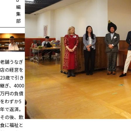
編
集
部
老舗うなぎ
店の経営を
23歳で引き
継ぎ、4000
万円の負債
をわずか5
年で返済。
その後、飲
食に福祉と