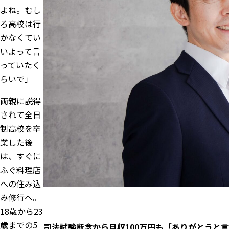
よね。むし
ろ高校は行
かなくてい
いよって言
っていたく
らいで」
両親に説得
されて全日
制高校を卒
業した後
は、すぐに
ふぐ料理店
への住み込
み修行へ。
18歳から23
歳までの5
司法試験断念から月収100万円も「ありがとうと