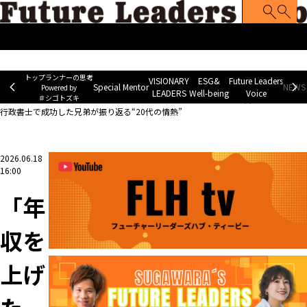
トップランナーの思考
Special Mentor
VISIONARY LEADERS
ES
~ Powered by ＃シゴトズキ~
トップランナーの思考
VISIONARY
ESG&
Future Leaders
Special Mentor
NEWS 
Powered by
LEADERS
Well-being
Voice
＃シゴトズキ
ホーム
>
VISIONARY LEADERS
>
「年収を上げたい」から起業へ…社会保険労務士と
行政書士で成功した兄弟が振り返る“20代の情熱”
2026.06.18
16:00
「年
収を
上げ