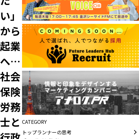
た
い」
から
起業
へ…
社会
保険
労務
士と
CATEGORY
トップランナーの思考
行政