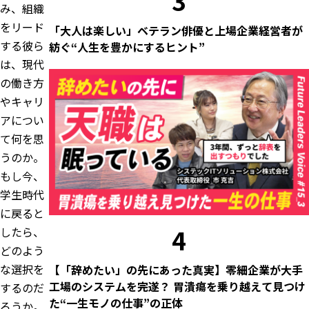
3
み、組織
をリード
「大人は楽しい」ベテラン俳優と上場企業経営者が
する彼ら
紡ぐ“人生を豊かにするヒント”
は、現代
の働き方
やキャリ
アについ
て何を思
うのか。
もし今、
学生時代
に戻ると
4
したら、
どのよう
な選択を
【「辞めたい」の先にあった真実】零細企業が大手
工場のシステムを完遂？ 胃潰瘍を乗り越えて見つけ
するのだ
た“一生モノの仕事”の正体
ろうか。