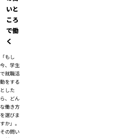
いと
ころ
で働
く
「もし
今、学生
で就職活
動をする
とした
ら、どん
な働き方
を選びま
すか」。
その問い