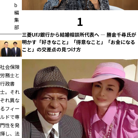
b
編
1
集
部
三菱UFJ銀行から結婚相談所代表へ ― 勝倉千尋氏が
明かす「好きなこと」「得意なこと」「お金になる
こと」の交差点の見つけ方
社会保険
労務士と
行政書
士。それ
ぞれ異な
るフィー
ルドで専
門性を発
揮し、法