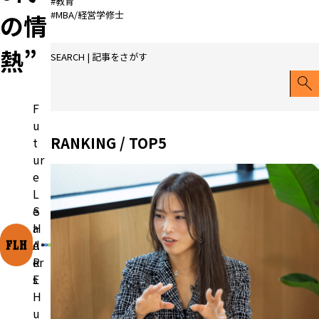
#教育
#MBA/経営学修士
の情
熱”
SEARCH | 記事をさがす
F
u
RANKING / TOP5
t
ur
e
L
e
S
a
H
d
A
er
R
s
E
H
u