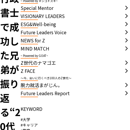
~ Powered by ＃シゴトズキ~
Special Mentor
書士
VISIONARY LEADERS
で成
ESG&Well-being
Future Leaders Voice
功し
NEWS for Z
MIND MATCH
た兄
~ Powered by GOAT~
Z世代のナマゴエ
弟が
Z FACE
～今、会いに行くべき100人のZ世代～
振り
脱力就活まがじん。
Future Leaders Report
返
る“2
KEYWORD
#大学
0代
#キャリア