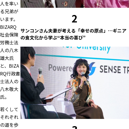
人を率い
る兄弟が
2
います。
BIZARQ
サンコンさん夫妻が考える「幸せの原点」…ギニア
社会保険
の食文化から学ぶ“本当の喜び”
労務士法
人
の八木
雄大氏
と、
BIZA
RQ行政書
士法人
の
八木敬大
氏。
若くして
それぞれ
の道を歩