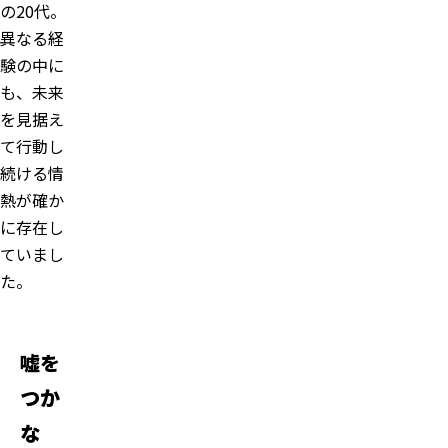
の20代。
異なる経
験の中に
も、未来
を見据え
て行動し
続ける情
熱が確か
に存在し
ていまし
た。
嘘を
つか
な