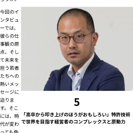
今回のイ
ンタビュ
ーでは、
彼らの仕
事観の原
点、そし
て未来を
担う若者
たちへの
熱いメッ
セージに
5
迫りま
す。そこ
「高卒から叩き上げのほうがおもしろい」特許技術
には、時
で世界を目指す経営者のコンプレックスと原動力
代が変わ
っても色