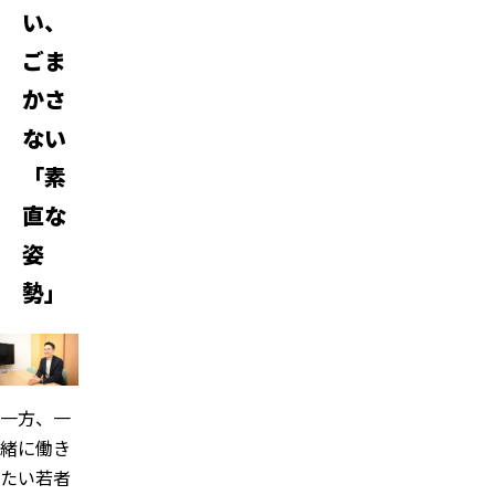
い、
ごま
かさ
ない
「素
直な
姿
勢」
一方、一
緒に働き
たい若者