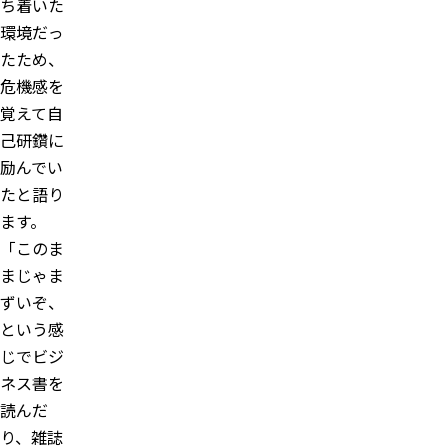
ち着いた
環境だっ
たため、
危機感を
覚えて自
己研鑽に
励んでい
たと語り
ます。
「このま
まじゃま
ずいぞ、
という感
じでビジ
ネス書を
読んだ
り、雑誌