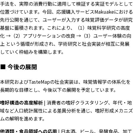
手法を、実際の消費行動に適用して検証する実証モデルとして
位置づけています。今回、応援購入サービス
Makuake
における
先行公開を通じて、ユーザーが入力する味覚評価データが研究
基盤に蓄積されます。これにより、（1）味覚科学研究の高度
化 →（2）アプリケーションの改良 →（3）ユーザー体験の向
上 という循環が形成され、学術研究と社会実装が相互に発展
していく枠組みを構築します。
■ 今後の展開
本研究およびTasteMapの社会実装は、味覚情報学の体系化を
長期的な目標とし、今後以下の展開を予定しています。
嗜好構造の高度解析
| 消費者の嗜好クラスタリング、年代・地
域など人口統計属性による差異分析を通じ、嗜好形成メカニズ
ムの解明を進めます。
他酒類・食品領域への応用
| 日本酒、ビール、発酵食品、加工