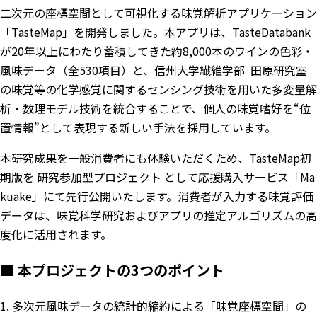
二次元の座標空間として可視化する味覚解析アプリケーション
「TasteMap」を開発しました。本アプリは、TasteDatabank
が20年以上にわたり蓄積してきた約8,000本のワインの色彩・
風味データ（全530項目）と、信州大学繊維学部 田原研究室
の味覚等の化学感覚に関するセンシング技術を用いた多変量解
析・数理モデル技術を統合することで、個人の味覚嗜好を“位
置情報”として表現する新しい手法を採用しています。
本研究成果を一般消費者にも体験いただくため、TasteMap初
期版を 研究参加型プロジェクト として応援購入サービス「
Ma
kuake
」にて先行公開いたします。消費者が入力する味覚評価
データは、味覚科学研究およびアプリの推定アルゴリズムの高
度化に活用されます。
■ 本プロジェクトの3つのポイント
1. 多次元風味データの統計的縮約による「味覚座標空間」の