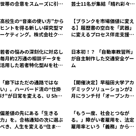
世帯の合意をスムーズに引き
芸士11名が集結「晴れ彩々展
出した、修繕積立金運用の新
2026 ～東京・福岡～」
常識
高校生の“音楽の使い方”から
【ブランクを市場価値に変え
ヒントを得る新しい探究型マ
る】履歴書の空白を「武器」
ーケティング。株式会社クロ
に変えるプロセス伴走支援
アが「StudyJam」をきっか
『My TOP』が始動！自分の
けに、Z世代と“音と感覚”の
存在意義を見つける新しいW
若者の悩みの深刻化に対応し
日本初！？ 「自動車教習所」
関係を探る学びの場をスター
ell-beingサービス
毎月約2万通の相談データを
が自主制作した交通安全ゲー
ト
活用した若者特化型AIを社会
ム
実装へ
「廊下はただの通路ではな
【開催決定】早稲田大学アカ
い」。ハーバード流の“仕掛
デミックソリューションが2
け”が日常を変える、U Shar
月にランチ付「オープンカン
e『Space Design Code』8
パニー」を開催
つの原則
偏差値の先にある「生きる
「もう一度、社会とつなが
力」を。合格通知の次に選ぶ
る。」障がい者雇用を、法定
べき、人生を変える“住まい
雇用率という「義務」から
の教育力”とは
「戦力」へ変えた、２名の挑