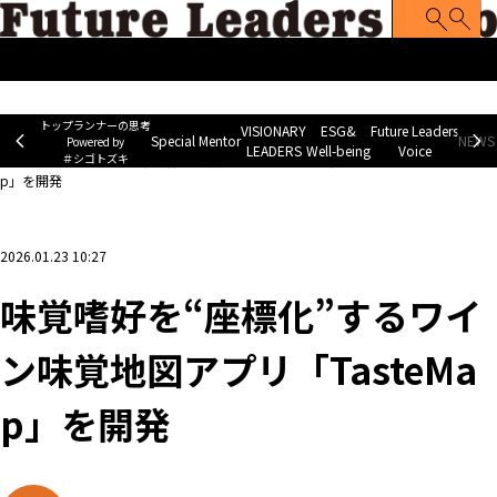
トップランナーの思考
Special Mentor
VISIONARY LEADERS
ES
~ Powered by ＃シゴトズキ~
トップランナーの思考
VISIONARY
ESG&
Future Leaders
Special Mentor
NEWS 
Powered by
LEADERS
Well-being
Voice
＃シゴトズキ
ホーム
>
企業ニュース
>
味覚嗜好を“座標化”するワイン味覚地図アプリ「TasteMa
p」を開発
2026.01.23 10:27
味覚嗜好を“座標化”するワイ
ン味覚地図アプリ「TasteMa
p」を開発