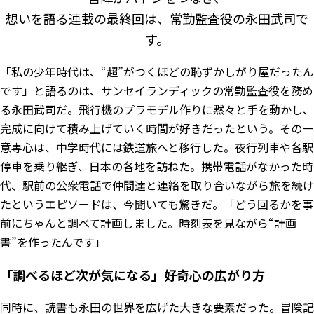
想いを語る連載の最終回は、常勤監査役の永田武司で
す。
「私の少年時代は、“超”がつくほどの恥ずかしがり屋だったん
です」と語るのは、サンセイランディックの常勤監査役を務め
る永田武司だ。飛行機のプラモデル作りに黙々と手を動かし、
完成に向けて積み上げていく時間が好きだったという。その一
意専心は、中学時代には鉄道旅へと移行した。夜行列車や各駅
停車を乗り継ぎ、日本の各地を訪ねた。携帯電話がなかった時
代、駅前の公衆電話で仲間達と連絡を取り合いながら旅を続け
たというエピソードは、今聞いても驚きだ。「どう回るかを事
前にちゃんと調べて計画しました。時刻表を見ながら“計画
書”を作ったんです」
「調べるほど次が気になる」好奇心の広がり方
同時に、読書も永田の世界を広げた大きな要素だった。冒険記