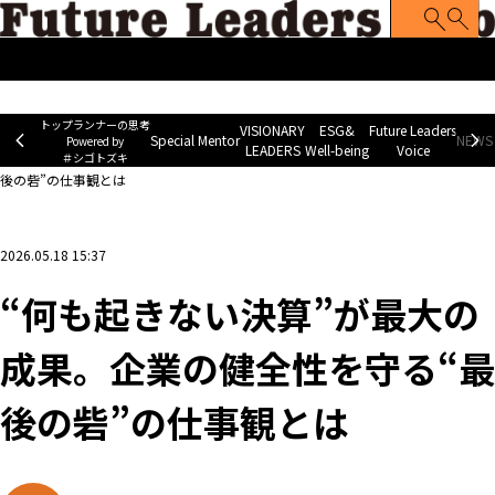
トップランナーの思考
Special Mentor
VISIONARY LEADERS
ES
~ Powered by ＃シゴトズキ~
トップランナーの思考
VISIONARY
ESG&
Future Leaders
Special Mentor
NEWS 
Powered by
LEADERS
Well-being
Voice
＃シゴトズキ
ホーム
>
企業ニュース
>
“何も起きない決算”が最大の成果。企業の健全性を守る“最
後の砦”の仕事観とは
2026.05.18 15:37
“何も起きない決算”が最大の
成果。企業の健全性を守る“最
後の砦”の仕事観とは