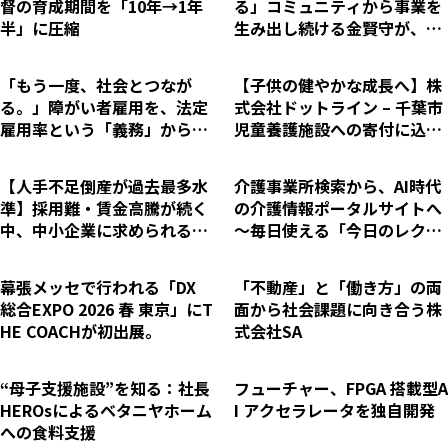
督の育成期間を「10年→1年
る」コミュニティから事業を
半」に圧縮
生み出し続ける金賢守が、今
オフィシャルHPを公開した真
意とは。
「もう一度、社会とつなが
【子供の健やかな成長へ】株
る。」障がい者雇用を、法定
式会社ドットライン – 千葉市
雇用率という「義務」から
児童養護施設への寄付に込め
「戦力」へ変えた、２名の挑
た想い
戦。
【人手不足倒産が過去最多水
介護事業所検索から、AI時代
準】採用難・賃金高騰が続く
の介護情報ポータルサイトへ
中、中小企業に求められる
～毎日使える「今日のレク」
「生産性向上」税理士法人グ
を搭載し、EEFUL DBが全面
ループが現場で磨き上げた経
リニューアル 【（株）EEFUL
幕張メッセで行われる「DX
「不動産」と「働き方」の両
営改善リスキリング研修「リ
ホールディングス】
総合EXPO 2026 春 東京」にT
面から社会課題に向き合う株
ス活 for Business」提供開始
HE COACHが初出展。
式会社SA
“母子支援施設”を知る：社長
フューチャー、FPGA 搭載型A
HEROsによるベタニヤホーム
I アクセラレータを独自開発
への食料支援