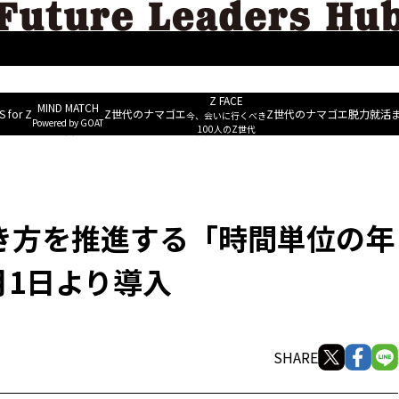
MIND M
ERS
ESG&Well-being
Future Leaders Voice
NEWS for Z
~ Powered b
Z FACE
MIND MATCH
 for Z
Z世代のナマゴエ
Z世代のナマゴエ
脱力就活
今、会いに行くべき
Powered by GOAT
有給休暇制度」を2026年4月1日より導入
100人のZ世代
き方を推進する「時間単位の年
月1日より導入
SHARE