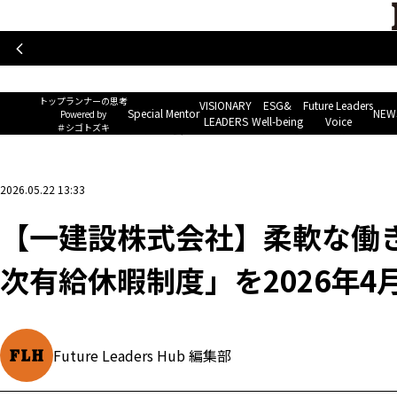
トップランナーの思考
Special Mentor
VISIONARY LEAD
~ Powered by ＃シゴトズキ~
トップランナーの思考
VISIONARY
ESG&
Future Leaders
Special Mentor
NEWS
Powered by
LEADERS
Well-being
Voice
＃シゴトズキ
ホーム
>
企業ニュース
>
【一建設株式会社】柔軟な働き方を推進する「時間単位の年次
2026.05.22 13:33
【一建設株式会社】柔軟な働
次有給休暇制度」を2026年4
Future Leaders Hub 編集部