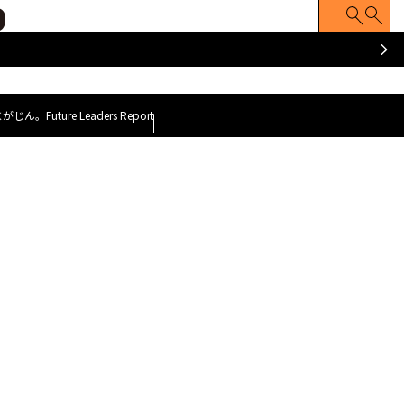
ATCH
Z FACE
Z世代のナマゴエ
脱力就活まがじ
y GOAT~
～今、会いに行くべき100人のZ世代～
まがじん。
Future Leaders Report