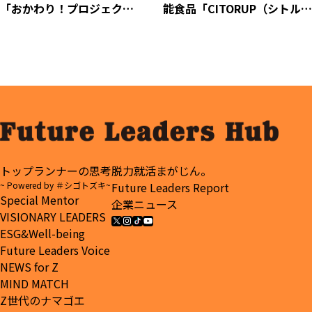
「おかわり！プロジェク
能食品「CITORUP（シトルー
ト」”あったかギブハブ食
プ）」シトルリン×アルギニ
堂”へ社長HEROsからお米50
ンの独自配合で1月7日より解
kgを寄付
禁
トップランナーの思考
脱力就活まがじん。
~ Powered by ＃シゴトズキ~
Future Leaders Report
Special Mentor
企業ニュース
VISIONARY LEADERS
ESG&Well-being
Future Leaders Voice
NEWS for Z
MIND MATCH
Z世代のナマゴエ