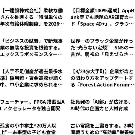
【一建設株式会社】柔軟な働
【目標金額100%達成】AppB
き方を推進する「時間単位の
ank等でも話題のAR知育カー
年次有給休暇制度」を2026年
ド「Space 4D+」、クラウド
4月1日より導入
ファンディング終了まで残り
5日！さらなる支援拡大へ
「ビジネスの試着」で新規事
世界一のブラック企業が作っ
業の無駄な投資を根絶する。
た“光らない定規” SNSの一
エックスラボ×モンスターバ
言が、弱視の「見えづらさ」
ンク、データに基づく『PoC
を変えた
型』ウェビナー運用の全貌を
【人手不足倒産が過去最多水
【3/23@大手町】企業が森と
公開
準】採用難・賃金高騰が続く
の関わり方をアップデートす
中、中小企業に求められる
る『Forest Action Forum 2
「生産性向上」税理士法人グ
026』開催～CSRのその先
ループが現場で磨き上げた経
へ。「学ぶ」「知る」「繋が
フューチャー、FPGA 搭載型A
社員発の「AI部」が広げる、
営改善リスキリング研修「リ
る」実践の場～
I アクセラレータを独自開発
AI時代の企画力と人材育成
ス活 for Business」提供開始
孤食の小中学生“20万人以
古い常識を上書きする。24時
上”―未来型の子ども食堂
間戦うための“高効率”栄養機