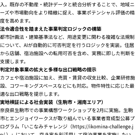
入。既存の不動産・統計データと統合分析することで、地域ニ
ーズや市場動向をより精緻に捉え、事業ポテンシャル評価の精
度を高めます。
法令適合性を踏まえた事業判定ロジックの構築
都市計画法・建築基準法など、用途変更に関わる複雑な法規制
について、AIが自動的に可否判定を行うロジックを実装。住居
から店舗、宿泊施設への転用可否を含め、実務に即した判断を
支援します。
判定対象事業の拡大と多様な出口戦略の提示
カフェや宿泊施設に加え、売買・賃貸の収支比較、企業研修施
設、コワーキングスペースなどにも対応。物件特性に応じた最
適な出口戦略を提示します。
実地検証による社会実装（生駒市・湘南エリア）
奈良県生駒市での事業構想ワークショップを2月に実施。生駒
市とエンジョイワークスが取り組んでいる事業者育成型公募プ
ログラム「いこなみチャレンジ（
https://ikomina-challenge.j
p/
）」において、空き家を利活用して宿泊事業を実施したい