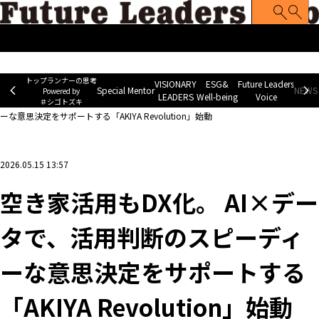
トップランナーの思考
Special Mentor
VISIONARY LEADERS
ES
~ Powered by ＃シゴトズキ~
トップランナーの思考
VISIONARY
ESG&
Future Leaders
Special Mentor
NEWS 
Powered by
LEADERS
Well-being
Voice
＃シゴトズキ
ホーム
>
企業ニュース
>
空き家活用もDX化。 AI×データで、活用判断のスピーディ
ーな意思決定をサポートする「AKIYA Revolution」始動
2026.05.15 13:57
空き家活用もDX化。 AI×デー
タで、活用判断のスピーディ
ーな意思決定をサポートする
「AKIYA Revolution」始動