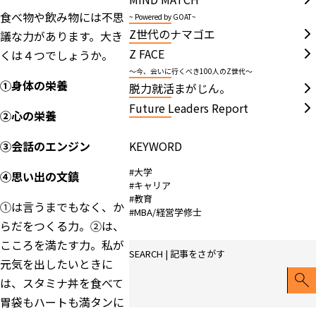
食べ物や飲み物には不思
~ Powered by GOAT~
Z世代のナマゴエ
議な力があります。大き
Z FACE
くは４つでしょうか。
～今、会いに行くべき100人のZ世代～
①身体の栄養
脱力就活まがじん。
Future Leaders Report
②心の栄養
KEYWORD
③会話のエンジン
#大学
④思い出の文鎮
#キャリア
#教育
①は言うまでもなく、か
#MBA/経営学修士
らだをつくる力。②は、
こころを満たす力。私が
SEARCH | 記事をさがす
元気を出したいときに
は、スタミナ丼を食べて
胃袋もハートも満タンに