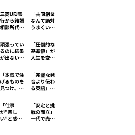
の正
か？ 英語
体。“心を
教育のプロ
三菱UFJ銀
「共同創業
動かすアイ
が明かす
行から結婚
なんて絶対
デア”はど
「シャイな
相談所代表
うまくいか
う生まれる
人ほど英語
へ ― 勝倉
ない」と言
のか？【編
でつまず
千尋氏が明
われ続けた
集後記】
く」驚きの
頑張ってい
「圧倒的な
かす「好き
が若手経営
理由
るのに結果
基準値」が
なこと」
者が、資本
が出ないの
人生を変え
「得意なこ
金10万円
は「不条
た——北の
と」「お金
から“売上
理」ではな
達人社長が
になるこ
高180億円
「本気で注
「完璧な発
く「不合
語る『北の
と」の交差
企業”を作
げるものを
音より伝わ
理」かもし
国から』に
点の見つけ
るまで
見つけ、リ
る英語」ア
れない【編
惹かれ、北
方
スペクトで
メリカで大
集後記】
海道移住ま
きる仲間と
恥をかい
での創業ス
「仕事
「安定と挑
出会う」L
た“孫正義
トーリー
が”楽し
戦の両立」
uup創業者
の右腕”が
い”と感じ
一代で売上
が20代に
5か月で英
たことは一
1兆円を見
伝える人生
語の夢を見
度もなかっ
据える経営
の本質
るようにな