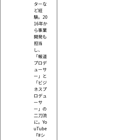
ターな
ど経
験。20
16年か
ら事業
開発も
担当
し、
「報道
プロデ
ューサ
ー」と
「ビジ
ネスプ
ロデュ
ーサ
ー」の
二刀流
に。Yo
uTube
『#シ