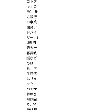
ゴトズ
キ』の
MC、地
方銀行
の事業
開発ア
ドバイ
ザー、i
U専門
職大学
客員教
授など
の顔
も。学
生時代
はリュ
ック一
つで世
界中を
飛び回
り、特
技は野