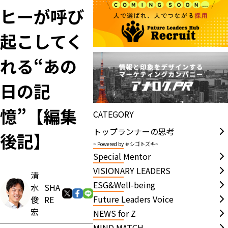
ヒーが呼び
起こしてく
れる“あの
日の記
憶”【編集
CATEGORY
トップランナーの思考
後記】
~ Powered by ＃シゴトズキ~
Special Mentor
VISIONARY LEADERS
清
ESG&Well-being
水
SHA
Future Leaders Voice
俊
RE
宏
NEWS for Z
MIND MATCH