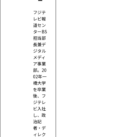
ー
フジテ
レビ報
道セン
ターBS
担当部
長兼デ
ジタル
メディ
ア事業
部。20
02年一
橋大学
を卒業
後、フ
ジテレ
ビ入社
し、政
治記
者・デ
ィレク