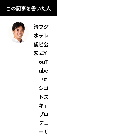
この記事を書いた人
清
フジ
水
テレ
俊
ビ公
宏
式Y
ouT
ube
『#
シゴ
トズ
キ』
プロ
デュ
ーサ