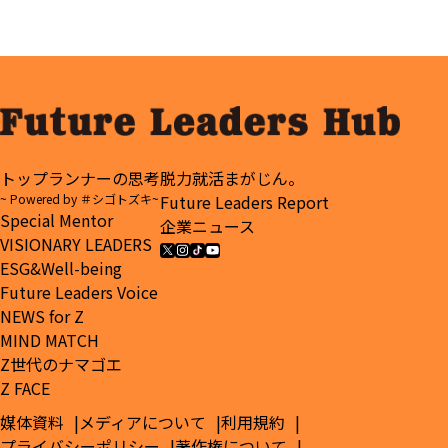
た」Luup
者が語
った学習法
創業者が明
る“最高の
かす“ハー
キャリア選
ドモー
択”
ド”をあえ
て選ぶワケ
トップランナーの思考
脱力就活まがじん。
~ Powered by ＃シゴトズキ~
Future Leaders Report
Special Mentor
企業ニュース
VISIONARY LEADERS
ESG&Well-being
Future Leaders Voice
NEWS for Z
MIND MATCH
Z世代のナマゴエ
Z FACE
媒体資料
メディアについて
利用規約
プライバシーポリシー
著作権について