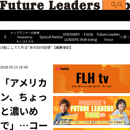
トップランナーの思考
Special Mentor
VISIONARY LEADERS
ES
~ Powered by ＃シゴトズキ~
トップランナーの思考
VISIONARY
ESG&
Future Leaders
Special Mentor
NEWS 
Powered by
LEADERS
Well-being
Voice
＃シゴトズキ
ホーム
>
トップランナーの思考
>
「アメリカン、ちょっと濃いめで」…コーヒーが呼
び起こしてくれる“あの日の記憶”【編集後記】
2026.05.15 16:43
「アメリカ
ン、ちょっ
と濃いめ
で」…コー