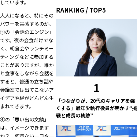
しています。
RANKING / TOP5
大人になると、特にその
パワーを実感するのが、
③の「会話のエンジン」
です。夜の会食だけでな
く、朝食会やランチミー
ティングなどに参加する
ことがありますが、誰か
と食事をしながら会話を
すると、普通の立ち話や
1
会議室では出てこないア
イデアや絆がどんどん生
「つながりが、20代のキャリアを強
まれてきます。
くする」最年少執行役員が明かす“挑
戦と成長の軌跡”
④の「思い出の文鎮」
は、イメージできます
か？ 何気ない一皿や一