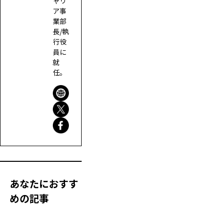
ャリ
ア事
業部
長/執
行役
員に
就
任。
あなたにおすす
めの記事