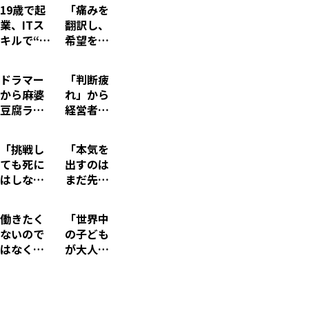
19歳で起
「痛みを
業、ITス
翻訳し、
キルで“農
希望を具
業の課
現化す
題”の解決
る」アト
ドラマー
「判断疲
を目指す
ピーを“肌
から麻婆
れ」から
法大生、
だけの問
豆腐ラー
経営者を
「働く＝
題に留め
メン店主
救うAI…Z
誰かを笑
ない社
へ ー 「自
世代経営
顔にす
会”をつく
「挑戦し
「本気を
分の人生
者の“構造
る」とい
る当事者3
ても死に
出すのは
を生き
で戦う”と
う哲学
人の挑戦
はしな
まだ先」
る」こと
いう戦略
い」借金
無職から
を体現す
地獄から
月収100
る起業家
働きたく
「世界中
スタート
万円営業
が挑む“若
ないので
の子ども
した20歳
マンへ…
者のキャ
はなく、
が大人に
起業家が
Z世代起
リア革命”
意味のな
憧れる社
再定義す
業家の“誰
い働き方
会をつく
る「働
かの人生
をしたく
る」Z世
く」の意
を背負う