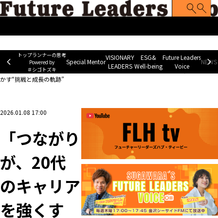
トップランナーの思考
Special Mentor
VISIONARY LEADERS
ES
~ Powered by ＃シゴトズキ~
トップランナーの思考
VISIONARY
ESG&
Future Leaders
Special Mentor
NEWS 
Powered by
LEADERS
Well-being
Voice
＃シゴトズキ
ホーム
>
Z FACE
>
「つながりが、20代のキャリアを強くする」最年少執行役員が明
かす“挑戦と成長の軌跡”
2026.01.08 17:00
「つながり
が、20代
のキャリア
を強くす