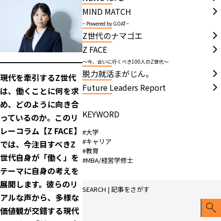
MIND MATCH
~ Powered by GOAT~
Z世代のナマゴエ
Z FACE
～今、会いに行くべき100人のZ世代～
脱力就活まがじん。
現代を牽引するZ世代
Future Leaders Report
は、働くことに何を求
め、どのように向き合
KEYWORD
っているのか。このリ
レーコラム【Z FACE】
#大学
#キャリア
では、今注目すべきZ
#教育
世代自身が「働く」を
#MBA/経営学修士
テーマに自身の考えを
展開します。彼らのリ
SEARCH | 記事をさがす
アルな声から、多様な
価値観が交錯する現代