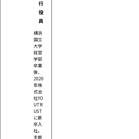
行
役
員
横浜
国立
大学
経営
学部
卒業
後、
2020
年株
式会
社YO
UTR
UST
に新
卒入
社。
主幹