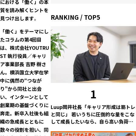
における「働く」の本
質を読み解くヒントを
RANKING / TOP5
見つけ出します
。
「働く」をテーマにし
たコラムの第4回目
は、
株式会社YOUTRU
ST
執行役員／キャリ
ア事業部長 吉野 樹さ
ん。横浜国立大学在学
中に偶然の“つなが
り”から同社と出会
1
い、インターンとして
創業期の基盤づくりに
Luup岡井社長「キャリア形成は筋トレ
奔走。新卒入社後も組
と同じ」 若いうちに圧倒的な量をこな
織の急成長とともに
して成長したいなら、自ら高い負荷を
選ぶ覚悟を
数々の役割を担い、同