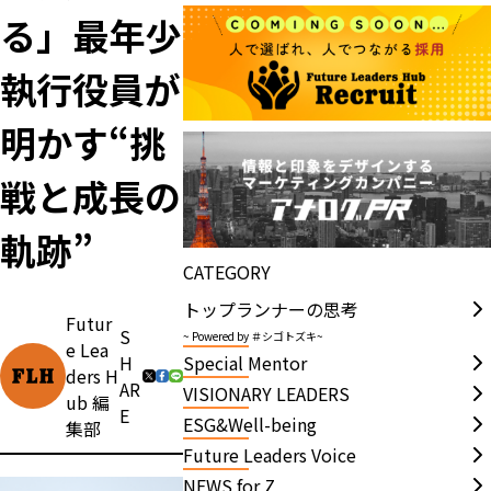
る」最年少
執行役員が
明かす“挑
戦と成長の
軌跡”
CATEGORY
トップランナーの思考
Futur
S
~ Powered by ＃シゴトズキ~
e Lea
Special Mentor
H
ders H
AR
VISIONARY LEADERS
ub 編
E
ESG&Well-being
集部
Future Leaders Voice
NEWS for Z