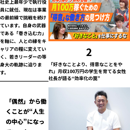
社史上最年少で執行役
員に就任、現在は事業
の最前線で挑戦を続け
ています。自身の武器
である「巻き込む力」
を軸に、人との縁をキ
2
ャリアの糧に変えてい
く、若きリーダーの等
「好きなことより、得意なことをや
身大の軌跡に迫りま
れ」月収100万円の学生を育てる女性
す。
社長が語る“効率化の罠”
「偶然」から働
くことが“人生
の中心”になっ