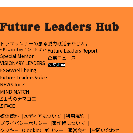
ない…Z
代起業家
味
覚悟”
世代の本
の挑戦。
音を知る
働き方は
起業家が
もっと多
問い直す
様化する
「働く」
の本質
トップランナーの思考
脱力就活まがじん。
~ Powered by ＃シゴトズキ~
Future Leaders Report
Special Mentor
企業ニュース
VISIONARY LEADERS
ESG&Well-being
Future Leaders Voice
NEWS for Z
MIND MATCH
Z世代のナマゴエ
Z FACE
媒体資料
メディアについて
利用規約
プライバシーポリシー
著作権について
クッキー（Cookie）ポリシー
運営会社
お問い合わせ