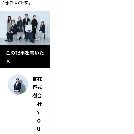
いきたいです。
この記事を書いた
人
吉
株
野
式
樹
会
社
Y
O
U