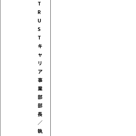
T
R
U
S
T
キ
ャ
リ
ア
事
業
部
部
長
／
執