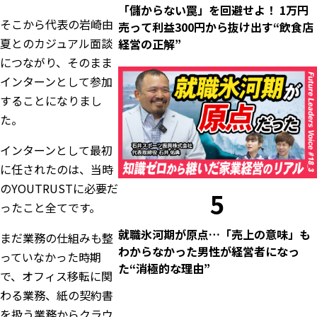
「儲からない罠」を回避せよ！ 1万円
そこから代表の岩崎由
売って利益300円から抜け出す“飲食店
夏とのカジュアル面談
経営の正解”
につながり、そのまま
インターンとして参加
することになりまし
た。
インターンとして最初
に任されたのは、当時
のYOUTRUSTに必要だ
5
ったこと全てです。
就職氷河期が原点…「売上の意味」も
まだ業務の仕組みも整
わからなかった男性が経営者になっ
っていなかった時期
た“消極的な理由”
で、オフィス移転に関
わる業務、紙の契約書
を扱う業務からクラウ