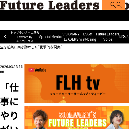
トップランナーの思考
Special Mentor
VISIONARY LEADERS
ES
~ Powered by ＃シゴトズキ~
トップランナーの思考
VISIONARY
ESG&
Future Leaders
Special Mentor
NEWS 
Powered by
LEADERS
Well-being
Voice
＃シゴトズキ
ホーム
>
VISIONARY LEADERS
>
「仕事にやりがいを感じる日本人はわずか2割」東大
生を起業に突き動かした“衝撃的な現実”
2026.03.13 16:
00
「仕
事に
やり