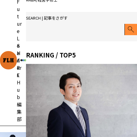
F
u
t
SEARCH | 記事をさがす
ur
e
L
e
S
a
H
RANKING / TOP5
d
A
er
R
s
E
H
u
b
編
集
部