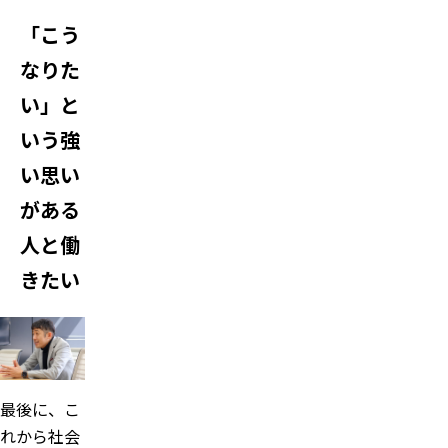
「こう
なりた
い」と
いう強
い思い
がある
人と働
きたい
最後に、こ
れから社会