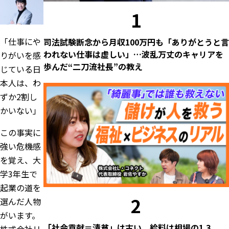
1
「仕事にや
司法試験断念から月収100万円も「ありがとうと言
われない仕事は虚しい」…波乱万丈のキャリアを
りがいを感
歩んだ“二刀流社長”の教え
じている日
本人は、わ
ずか2割し
かいない」
この事実に
強い危機感
を覚え、大
学3年生で
起業の道を
2
選んだ人物
がいます。
「社会貢献＝清貧」は古い。給料は相場の1.3
株式会社リ