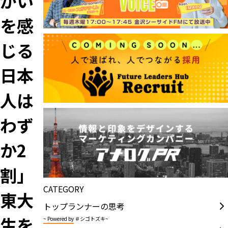
がい
を感
じる
日本
人は
わず
か2
割」
CATEGORY
東大
トップランナーの思考
生を
~ Powered by ＃シゴトズキ~