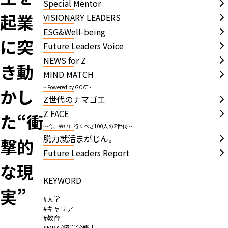
Special Mentor
起業
VISIONARY LEADERS
ESG&Well-being
に突
Future Leaders Voice
NEWS for Z
き動
MIND MATCH
~ Powered by GOAT~
かし
Z世代のナマゴエ
Z FACE
た“衝
～今、会いに行くべき100人のZ世代～
脱力就活まがじん。
撃的
Future Leaders Report
な現
KEYWORD
実”
#大学
#キャリア
#教育
#MBA/経営学修士