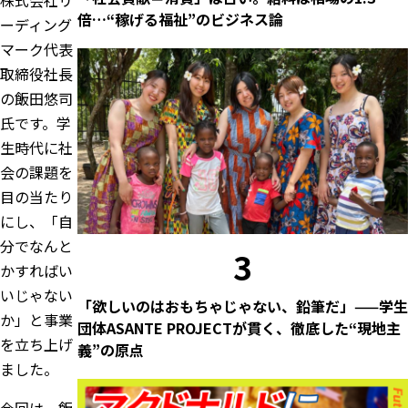
倍…“稼げる福祉”のビジネス論
ーディング
マーク
代表
取締役社長
の飯田悠司
氏です。学
生時代に社
会の課題を
目の当たり
にし、「自
分でなんと
3
かすればい
いじゃない
「欲しいのはおもちゃじゃない、鉛筆だ」——学生
か」と事業
団体ASANTE PROJECTが貫く、徹底した“現地主
を立ち上げ
義”の原点
ました。
今回は、飯