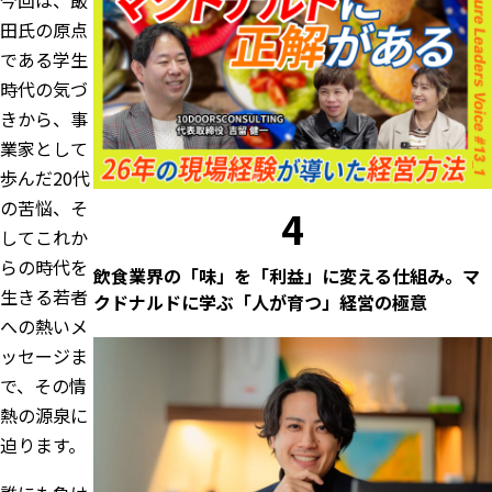
田氏の原点
である学生
時代の気づ
きから、事
業家として
歩んだ20代
の苦悩、そ
4
してこれか
らの時代を
飲食業界の「味」を「利益」に変える仕組み。マ
生きる若者
クドナルドに学ぶ「人が育つ」経営の極意
への熱いメ
ッセージま
で、その情
熱の源泉に
迫ります。