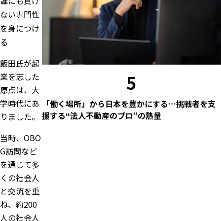
誰にも負け
ない専門性
を身につけ
る
飯田氏が起
5
業を志した
原点は、大
学時代にあ
「働く場所」から日本を豊かにする…挑戦者を支
援する“法人不動産のプロ”の熱量
りました。
当時、OBO
G訪問など
を通じて多
くの社会人
と交流を重
ね、約200
人の社会人