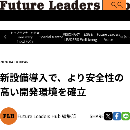
トップランナーの思考
Special Mentor
VISIONARY LEADERS
ES
~ Powered by ＃シゴトズキ~
トップランナーの思考
VISIONARY
ESG&
Future Leaders
Special Mentor
NEWS 
Powered by
LEADERS
Well-being
Voice
＃シゴトズキ
ホーム
>
企業ニュース
>
新設備導入で、より安全性の高い開発環境を確立
2026.04.18 00:46
新設備導入で、より安全性の
高い開発環境を確立
Future Leaders Hub 編集部
SHARE