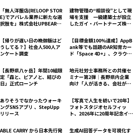
「無人洋服店(RELOOP STOR
建物管理の“相談役”として現
E)でアパレル業界に新たな選
場を支援 一級建築士が設立
択肢を」株式会社UPBEAR、
したガイ・パートナーズ株式
全国200店舗を目指しフラン
会社
チャイズ展開を加速
【帰りが遅い日の晩御飯はど
【目標金額100%達成】AppB
うしてる？】社会人500人ア
ank等でも話題のAR知育カー
ンケート調査
ド「Space 4D+」、クラウド
ファンディング終了まで残り
5日！さらなる支援拡大へ
【長野県八ヶ岳】年間10組限
地元社労士事務所との共催セ
定「森と、ピアノと、結びの
ミナー第2弾｜長野県内企業
日」正式ローンチ
向け「人が活きる、会社が栄
える、地域が変わる
ありそうでなかったウォーキ
【写真で人生を紡いで20年】
ングSNSアプリ 、StepUpp
フォトスタジオセルフィッ
リリース
ト、2026年に20周年記念イヤ
ー突入
ABLE CARRY から日本先行発
生成AI回答データを可視化す