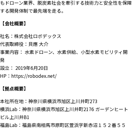
もドローン業界、脱炭素社会を牽引する技術力と安全性を保障
する開発体制で最先端を走る。
【会社概要】
社名：株式会社ロボデックス
代表取締役：貝應 大介
事業内容： 水素ドローン、水素供給、小型水素モビリティ開
発
設立： 2019年6月20日
HP：
https://robodex.net/
【拠点概要】
本社所在地：神奈川県横浜市旭区上川井町273
横浜Lab：神奈川県横浜市旭区上川井町2176 ガーデンヒート
ビル上川井B1
福島Lab：福島県南相馬市原町区萱浜字新赤沼１５２番５５