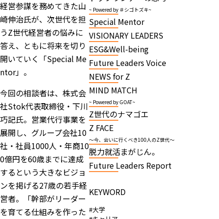
経営参謀を務めてきた山
~ Powered by ＃シゴトズキ~
崎伸治氏が、次世代を担
Special Mentor
うZ世代経営者の悩みに
VISIONARY LEADERS
答え、ともに将来を切り
ESG&Well-being
開いていく「Special Me
Future Leaders Voice
ntor」。
NEWS for Z
MIND MATCH
今回の相談者は、株式会
~ Powered by GOAT~
社Stok代表取締役・下川
Z世代のナマゴエ
巧記氏。営業代行事業を
Z FACE
展開し、グループ会社10
～今、会いに行くべき100人のZ世代～
社・社員1000人・年商10
脱力就活まがじん。
0億円を60歳までに達成
Future Leaders Report
するという大きなビジョ
ンを掲げる27歳の若手経
KEYWORD
営者。「幹部がリーダー
#大学
を育てる仕組みを作った
#キャリア