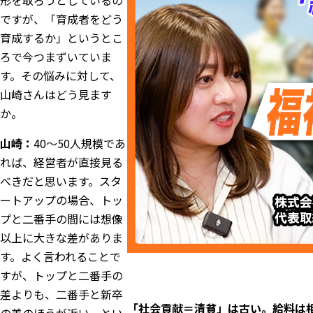
形を取ろうとしているの
ですが、「育成者をどう
育成するか」というとこ
ろで今つまずいていま
す。その悩みに対して、
山崎さんはどう見ます
か。
山崎：
40〜50人規模であ
れば、経営者が直接見る
べきだと思います。スタ
ートアップの場合、トッ
プと二番手の間には想像
以上に大きな差がありま
す。よく言われることで
すが、トップと二番手の
差よりも、二番手と新卒
「社会貢献＝清貧」は古い。給料は相