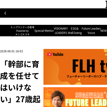
トップランナーの思考
Special Mentor
VISIONARY LEAD
~ Powered by ＃シゴトズキ~
トップランナーの思考
VISIONARY
ESG&
Future Leaders
Special Mentor
NEWS
Powered by
LEADERS
Well-being
Voice
＃シゴトズキ
ホーム
>
Special Mentor
>
「幹部に育成を任せてはいけない」27歳起業家が知った“
2026.06.01 16:02
「幹部に育
成を任せて
はいけな
い」27歳起