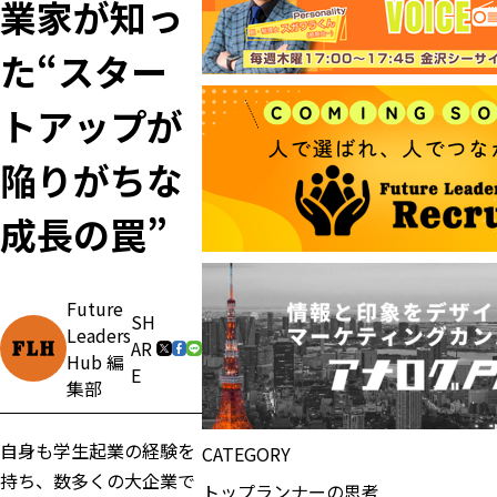
業家が知っ
た“スター
トアップが
陥りがちな
成長の罠”
Future
SH
Leaders
AR
Hub 編
E
集部
自身も学生起業の経験を
CATEGORY
持ち、数多くの大企業で
トップランナーの思考