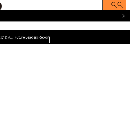
ATCH
Z FACE
Z世代のナマゴエ
脱力就活まがじ
y GOAT~
～今、会いに行くべき100人のZ世代～
まがじん。
Future Leaders Report