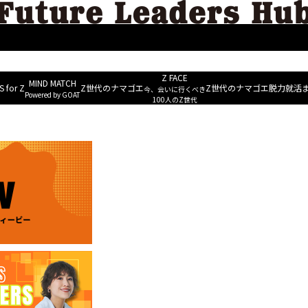
MIND M
ERS
ESG&Well-being
Future Leaders Voice
NEWS for Z
~ Powered b
Z FACE
MIND MATCH
 for Z
Z世代のナマゴエ
Z世代のナマゴエ
脱力就活
今、会いに行くべき
Powered by GOAT
スタートアップが陥りがちな成長の罠”
100人のZ世代