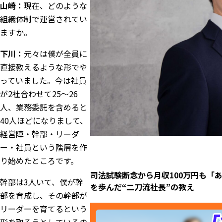
山崎：
現在、どのような
組織体制で運営されてい
ますか。
下川：
元々は僕が全員に
直接教えるような形でや
っていました。今は社員
が2社合わせて25〜26
人、業務委託を含めると
40人ほどになりまして、
経営陣・幹部・リーダ
ー・社員という階層を作
り始めたところです。
司法試験断念から月収100万円も「
幹部は3人いて、僕が幹
を歩んだ“二刀流社長”の教え
部を育成し、その幹部が
リーダーを育てるという