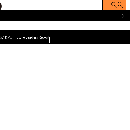
ATCH
Z FACE
Z世代のナマゴエ
脱力就活まがじ
y GOAT~
～今、会いに行くべき100人のZ世代～
まがじん。
Future Leaders Report