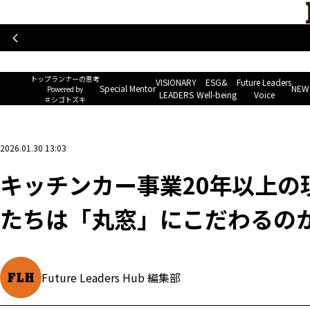
トップランナーの思考
Special Mentor
VISIONARY LEAD
~ Powered by ＃シゴトズキ~
トップランナーの思考
VISIONARY
ESG&
Future Leaders
Special Mentor
NEWS
Powered by
LEADERS
Well-being
Voice
＃シゴトズキ
ホーム
>
企業ニュース
>
キッチンカー事業20年以上の現場が導いた答え──なぜ私
2026.01.30 13:03
キッチンカー事業20年以上の
たちは「丸窓」にこだわるの
Future Leaders Hub 編集部