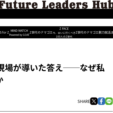
MIND M
ERS
ESG&Well-being
Future Leaders Voice
NEWS for Z
~ Powered b
Z FACE
MIND MATCH
 for Z
Z世代のナマゴエ
Z世代のナマゴエ
脱力就活
今、会いに行くべき
Powered by GOAT
たちは「丸窓」にこだわるのか
100人のZ世代
現場が導いた答え──なぜ私
か
SHARE