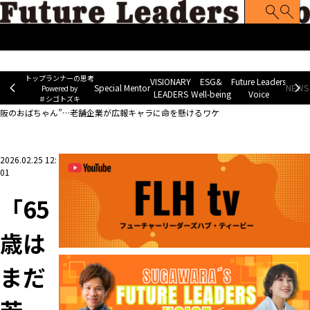
トップランナーの思考
Special Mentor
VISIONARY LEADERS
ES
~ Powered by ＃シゴトズキ~
トップランナーの思考
VISIONARY
ESG&
Future Leaders
Special Mentor
NEWS 
Powered by
LEADERS
Well-being
Voice
＃シゴトズキ
ホーム
>
Future Leaders Voice
>
「65歳はまだ若手」の衝撃。建設業界を救うのは“大
阪のおばちゃん”…老舗企業が広報キャラに命を懸けるワケ
2026.02.25 12:
01
「65
歳は
まだ