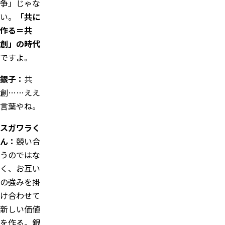
争」じゃな
い。
「共に
作る＝共
創」の時代
ですよ。
銀子：
共
創……ええ
言葉やね。
スガワラく
ん：
競い合
うのではな
く、お互い
の強みを掛
け合わせて
新しい価値
を作る。銀