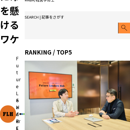
を懸
SEARCH | 記事をさがす
ける
ワケ
RANKING / TOP5
F
u
t
ur
e
L
e
S
a
H
d
A
er
R
s
E