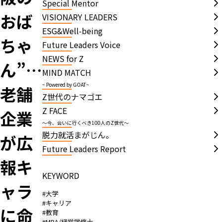
Special Mentor
おば
VISIONARY LEADERS
ESG&Well-being
ちゃ
Future Leaders Voice
NEWS for Z
ん”…
MIND MATCH
~ Powered by GOAT~
老舗
Z世代のナマゴエ
Z FACE
企業
～今、会いに行くべき100人のZ世代～
脱力就活まがじん。
が広
Future Leaders Report
報キ
KEYWORD
ャラ
#大学
#キャリア
に命
#教育
#MBA/経営学修士