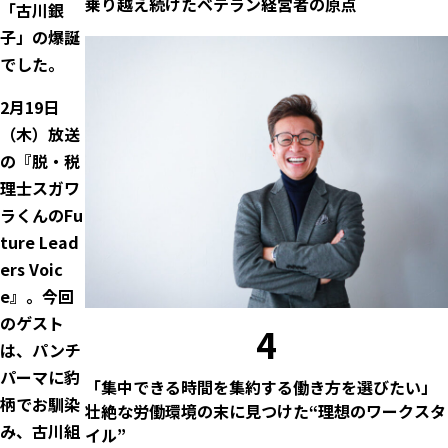
乗り越え続けたベテラン経営者の原点
「古川銀
子」の爆誕
でした。
2月19日
（木）放送
の『脱・税
理士スガワ
ラくんのFu
ture Lead
ers Voic
e』。今回
のゲスト
4
は、パンチ
パーマに豹
「集中できる時間を集約する働き方を選びたい」
柄でお馴染
壮絶な労働環境の末に見つけた“理想のワークスタ
み、古川組
イル”