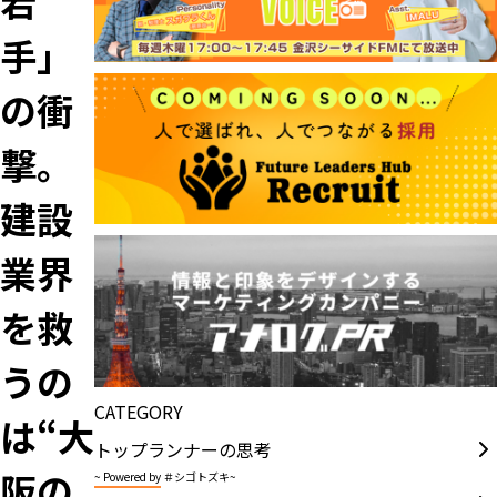
若
手」
の衝
撃。
建設
業界
を救
うの
CATEGORY
は“大
トップランナーの思考
阪の
~ Powered by ＃シゴトズキ~