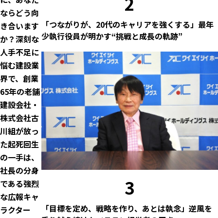
2
ならどう向
「つながりが、20代のキャリアを強くする」最年
き合います
少執行役員が明かす“挑戦と成長の軌跡”
か？深刻な
人手不足に
悩む建設業
界で、創業
65年の老舗
建設会社・
株式会社古
川組が放っ
た起死回生
の一手は、
社長の分身
3
である強烈
な広報キャ
「目標を定め、戦略を作り、あとは執念」逆風を
ラクター