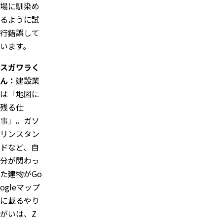
場に馴染め
るように試
行錯誤して
います。
スガワラく
ん：
建設業
は「地図に
残る仕
事」。ガソ
リンスタン
ドなど、自
分が関わっ
た建物がGo
ogleマップ
に載るやり
がいは、Z