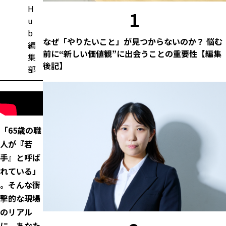
H
1
u
b
なぜ「やりたいこと」が見つからないのか？ 悩む
編
前に“新しい価値観”に出会うことの重要性【編集
集
後記】
部
「65歳の職
人が『若
手』と呼ば
れている」
――。そんな衝
撃的な現場
のリアル
に、あなた