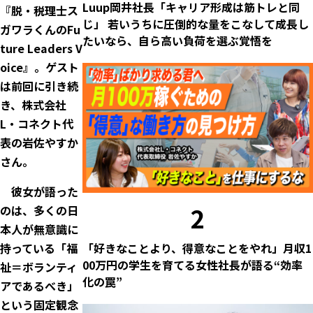
Luup岡井社長「キャリア形成は筋トレと同
『脱・税理士ス
じ」 若いうちに圧倒的な量をこなして成長し
ガワラくんのFu
たいなら、自ら高い負荷を選ぶ覚悟を
ture Leaders V
oice』。ゲスト
は前回に引き続
き、株式会社
L・コネクト代
表の岩佐やすか
さん。
彼女が語った
2
のは、多くの日
本人が無意識に
「好きなことより、得意なことをやれ」月収1
持っている「福
00万円の学生を育てる女性社長が語る“効率
祉＝ボランティ
化の罠”
アであるべき」
という固定観念