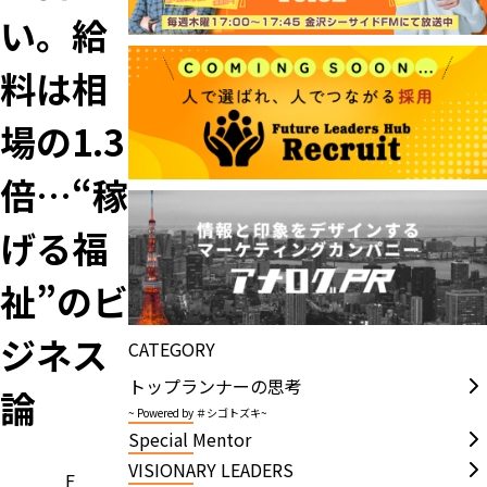
い。給
料は相
場の1.3
倍…“稼
げる福
祉”のビ
ジネス
CATEGORY
トップランナーの思考
論
~ Powered by ＃シゴトズキ~
Special Mentor
VISIONARY LEADERS
F