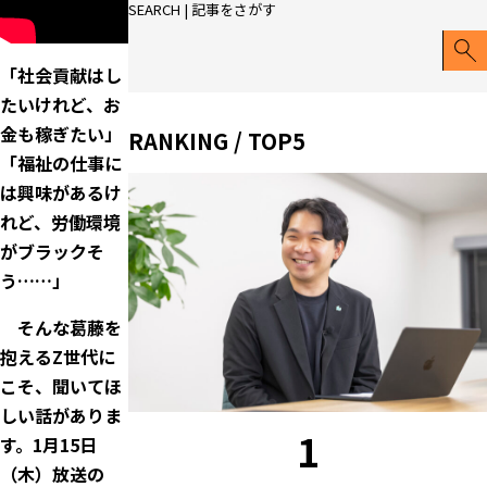
SEARCH | 記事をさがす
「社会貢献はし
たいけれど、お
金も稼ぎたい」
RANKING / TOP5
「福祉の仕事に
は興味があるけ
れど、労働環境
がブラックそ
う……」
そんな葛藤を
抱えるZ世代に
こそ、聞いてほ
しい話がありま
1
す。1月15日
（木）放送の