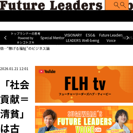
トップランナーの思考
Special Mentor
VISIONARY LEADERS
ES
~ Powered by ＃シゴトズキ~
トップランナーの思考
VISIONARY
ESG&
Future Leaders
Special Mentor
NEWS 
Powered by
LEADERS
Well-being
Voice
＃シゴトズキ
ホーム
>
Future Leaders Voice
>
「社会貢献＝清貧」は古い。給料は相場の1.3
倍…“稼げる福祉”のビジネス論
2026.01.21 12:01
「社会
貢献＝
清貧」
は古