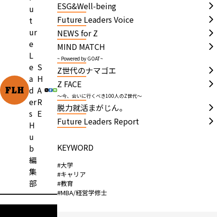
ESG&Well-being
u
Future Leaders Voice
t
ur
NEWS for Z
e
MIND MATCH
L
~ Powered by GOAT~
e
S
Z世代のナマゴエ
a
H
Z FACE
d
A
～今、会いに行くべき100人のZ世代～
er
R
脱力就活まがじん。
s
E
Future Leaders Report
H
u
KEYWORD
b
編
#大学
集
#キャリア
部
#教育
#MBA/経営学修士