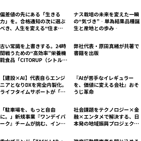
偏差値の先にある「生きる
ナス栽培の未来を変えた一瞬
力」を。合格通知の次に選ぶ
の“気づき”‐単為結果品種誕
べき、人生を変える“住まい
生と産地との歩み‐
の教育力”とは
古い常識を上書きする。24時
弊社代表・原田真緒が共著で
間戦うための“高効率”栄養機
書籍を出版
能食品「CITORUP（シトルー
プ）」シトルリン×アルギニ
ンの独自配合で1月7日より解
【建設×AI】代表自らエンジ
『AIが苦手なイレギュラー
禁
ニアとなりDXを完全内製化。
を、価値に変える会社』おそ
ライフタイムサポートが「第
うじ革命
3回埼玉DX大賞」を受賞
「駐車場を、もっと自由
社会課題をテクノロジー×金
に。」新規事業『ワンデイパ
融×エンタメで解決する、日
ーク』チームが挑む、インフ
本発の地域振興プロジェクト
ラの未来とニーリーらしいBi
「Social Design 47」始動
zDev