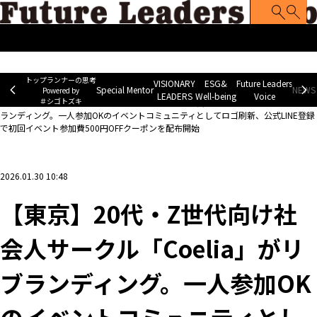
トップランナーの思考
Special Mentor
VISIONARY LEADERS
ES
~ Powered by ＃シゴトズキ~
トップランナーの思考
VISIONARY
ESG&
Future Leaders
Special Mentor
NEWS 
Powered by
LEADERS
Well-being
Voice
＃シゴトズキ
ホーム
>
企業ニュース
>
【東京】20代・Z世代向け社会人サークル「Coelia」がリブ
ランディング。一人参加OKのイベントコミュニティとしてロゴ刷新、公式LINE登録
で初回イベント参加費500円OFFクーポンを配布開始
2026.01.30 10:48
【東京】20代・Z世代向け社
会人サークル「Coelia」がリ
ブランディング。一人参加OK