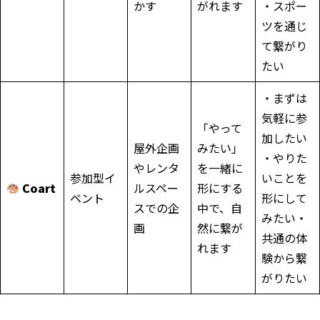
かす
がれます
・スポー
ツを通じ
て繋がり
たい
・まずは
気軽に参
「やって
加したい
屋外企画
みたい」
・やりた
やレンタ
を一緒に
参加型イ
いことを
Coart
ルスペー
形にする
ベント
形にして
スでの企
中で、自
みたい・
画
然に繋が
共通の体
れます
験から繋
がりたい