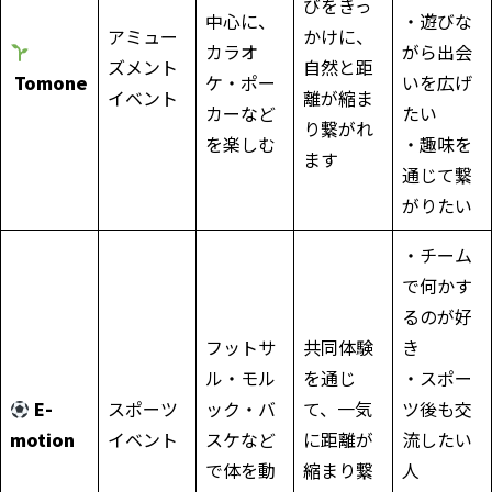
びをきっ
中心に、
・遊びな
アミュー
かけに、
カラオ
がら出会
ズメント
自然と距
Tomone
ケ・ポー
いを広げ
イベント
離が縮ま
カーなど
たい
り繋がれ
を楽しむ
・趣味を
ます
通じて繋
がりたい
・チーム
で何かす
るのが好
フットサ
共同体験
き
ル・モル
を通じ
・スポー
E-
スポーツ
ック・バ
て、一気
ツ後も交
motion
イベント
スケなど
に距離が
流したい
で体を動
縮まり繋
人