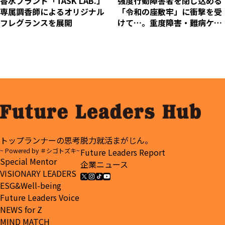
香水ブランド「TASK LAB.」
強度行動障害者を閉じ込める
専属調香師によるオリジナル
「令和の座敷牢」に衝撃を受
フレグランスを展開
けて…。重度障害・難病ケア
のユースタイルが日中サービ
ス支援型グループホームの開
設ラッシュを続ける理由と
は。
トップランナーの思考
脱力就活まがじん。
~ Powered by ＃シゴトズキ~
Future Leaders Report
Special Mentor
企業ニュース
VISIONARY LEADERS
ESG&Well-being
Future Leaders Voice
NEWS for Z
MIND MATCH