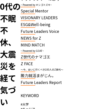
0代の
~ Powered by ＃シゴトズキ~
Special Mentor
不眠
VISIONARY LEADERS
ESG&Well-being
不
Future Leaders Voice
NEWS for Z
休、
MIND MATCH
大震
~ Powered by GOAT~
Z世代のナマゴエ
災を
Z FACE
～今、会いに行くべき100人のZ世代～
経て
脱力就活まがじん。
Future Leaders Report
気づ
KEYWORD
い
#大学
#キャリア