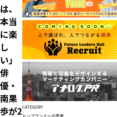
は、
本当
に楽
し
い」
俳
優・
南果
CATEGORY
歩が2
トップランナーの思考